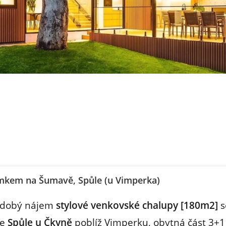
mkem na Šumavě, Spůle (u Vimperka)
odobý nájem
stylové venkovské chalupy [180m2]
s
ce
Spůle u Čkyně
poblíž Vimperku, obytná část 3+1 