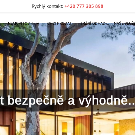
Rychlý kontakt:
+420 777 305 898
NEMOVITOSTI
CHCI PRODAT
TRŽNÍ ODHAD
NAŠE SLUŽ
lit bezpečně a výhodně..