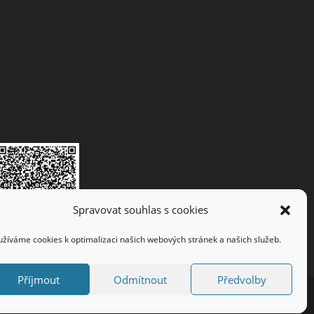
Spravovat souhlas s cookies
užíváme cookies k optimalizaci našich webových stránek a našich služeb.
Příjmout
Odmítnout
Předvolby