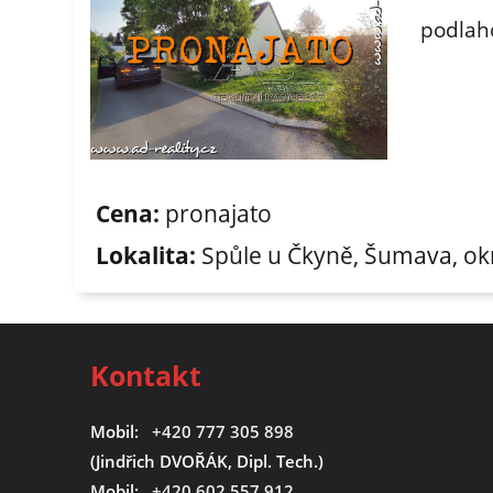
podlah
Cena:
pronajato
Lokalita:
Spůle u Čkyně, Šumava, okr
Kontakt
Mobil:
+420 777 305 898
(Jindřich DVOŘÁK, Dipl. Tech.)
Mobil:
+420 602 557 912