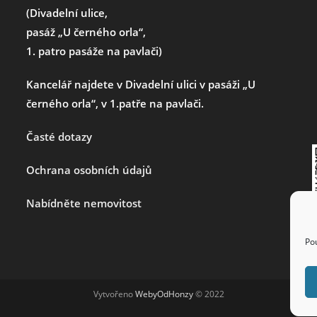
(Divadelní ulice,
pasáž „U černého orla“,
1. patro pasáže na pavlači)
Kancelář najdete v Divadelní ulici v pasáži „U
černého orla“, v 1.patře na pavlači.
Časté dotazy
Ochrana osobních údajů
Nabídněte nemovitost
Po
Vytvořeno
WebyOdHonzy
© 2022