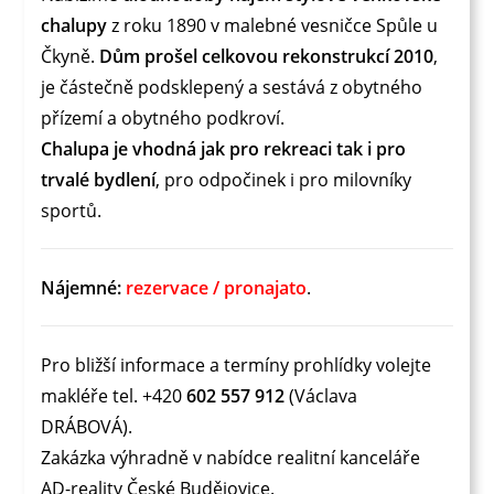
chalupy
z roku 1890 v malebné vesničce Spůle u
Čkyně.
Dům prošel celkovou rekonstrukcí 2010
,
je částečně podsklepený a sestává z obytného
přízemí a obytného podkroví.
Chalupa je vhodná jak pro rekreaci tak i pro
trvalé bydlení
, pro odpočinek i pro milovníky
sportů.
Nájemné:
rezervace / pronajato
.
Pro bližší informace a termíny prohlídky volejte
makléře tel. +420
602 557 912
(Václava
DRÁBOVÁ).
Zakázka výhradně v nabídce realitní kanceláře
AD-reality České Budějovice.