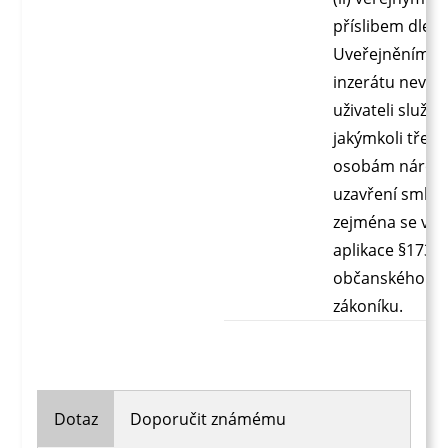
příslibem dle §
Uveřejněním t
inzerátu nevzn
uživateli služby
jakýmkoli třetí
osobám nárok
uzavření smlou
zejména se vyl
aplikace §1732 
občanského
zákoníku.
Dotaz
Doporučit známému