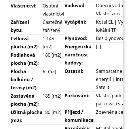
Vodovod:
Obecní vodovo
Vlastnictví:
Osobní
Vlastní zdroj v
vlastnictví
Vytápění:
Kotel EL | Vytá
Zařízení
Částečně
lokální TP
bytu:
zařízený
Plynovod:
Bez plynovodu
Celková
1.145
plocha (m2):
[m2]
Energetická
[F]
náročnost
Podlahová
180 [m2]
budovy:
plocha (m2):
Ostatní:
Samostatné mě
Plocha
6 [m2]
energií | Intern
balkónu /
Satelit
terasy (m2):
Parkování:
Vlastní parkovi
Zastavěná
185 [m2]
parkovací stání
plocha (m2):
Příjezd /
Zpevněná cest
Užitná plocha
180 [m2]
komunikace:
(m2):
Poznámka:
Majitel objektu 