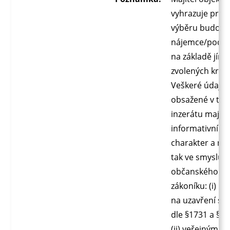
vyhrazuje práv
výběru budouc
nájemce/podn
na základě jím
zvolených kritéri
Veškeré údaje
obsažené v to
inzerátu mají 
informativní
charakter a ne
tak ve smyslu
občanského
zákoníku: (i) n
na uzavření sm
dle §1731 a §17
(ii) veřejným