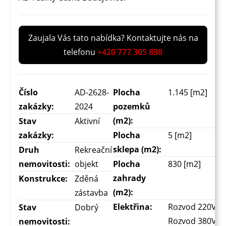
Zaujala Vás tato nabídka? Kontaktujte nás na
telefonu
+420 777 305 898
Číslo
AD-2628-
Plocha
1.145 [m2]
zakázky:
2024
pozemků
(m2):
Stav
Aktivní
zakázky:
Plocha
5 [m2]
sklepa (m2):
Druh
Rekreační
nemovitosti:
objekt
Plocha
830 [m2]
zahrady
Konstrukce:
Zděná
(m2):
zástavba
Elektřina:
Rozvod 220V |
Stav
Dobrý
Rozvod 380V
nemovitosti: