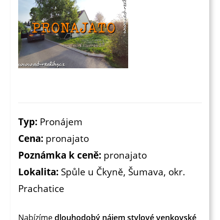
Typ:
Pronájem
Cena:
pronajato
Poznámka k ceně:
pronajato
Lokalita:
Spůle u Čkyně, Šumava, okr.
Prachatice
Nabízíme
dlouhodobý nájem stylové venkovské