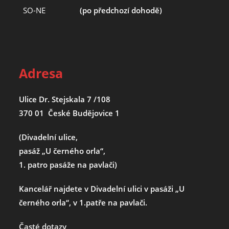
SO-NE
(po předchozí dohodě)
Adresa
Ulice Dr. Stejskala 7 /108
370 01 České Budějovice 1
(Divadelní ulice,
pasáž „U černého orla“,
1. patro pasáže na pavlači)
Kancelář najdete v Divadelní ulici v pasáži „U
černého orla“, v 1.patře na pavlači.
Časté dotazy