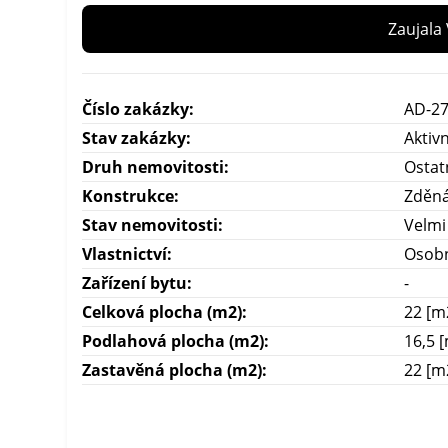
Zaujala
Číslo zakázky:
AD-27
Stav zakázky:
Aktivn
Druh nemovitosti:
Ostat
Konstrukce:
Zděná
Stav nemovitosti:
Velmi
Vlastnictví:
Osobn
Zařízení bytu:
-
Celková plocha (m2):
22 [m
Podlahová plocha (m2):
16,5 
Zastavěná plocha (m2):
22 [m