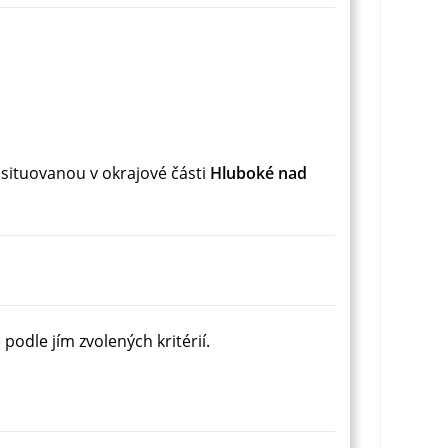
situovanou v okrajové části
Hluboké nad
odle jím zvolených kritérií.