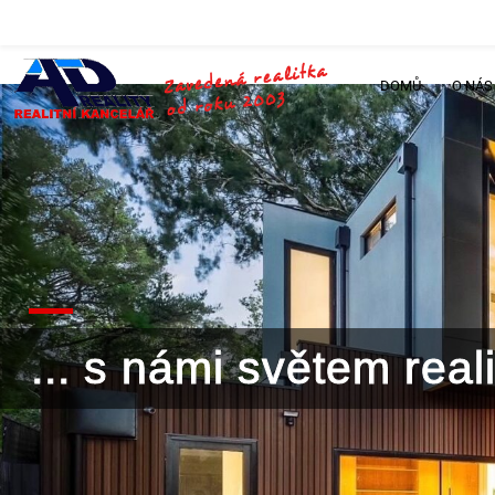
DOMŮ
O NÁS
... s námi světem rea