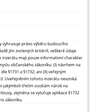
ždy vyhrazuje právo výběru budoucího
adě jím zvolených kritérií!, veškeré údaje
 inzerátu mají pouze informativní charakter
smyslu občanského zákoníku: (I) návrhem na
dle §1731 a §1732; ani (II) veřejným
33. Uveřejněním tohoto inzerátu nevzniká
ani jakýmkoli třetím osobám nárok na
mlouvy, zejména se vylučuje aplikace §1732
ho zákoníku.