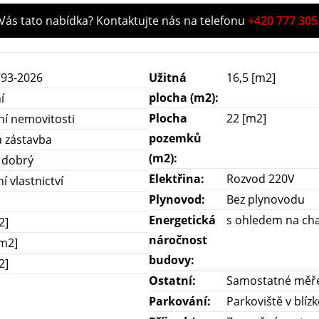
 Vás tato nabídka? Kontaktujte nás na telefonu
+420 777 305
93-2026
Užitná
16,5 [m2]
plocha (m2):
í
Plocha
22 [m2]
ní nemovitosti
pozemků
 zástavba
(m2):
 dobrý
Elektřina:
Rozvod 220V
í vlastnictví
Plynovod:
Bez plynovodu
Energetická
s ohledem na cha
2]
náročnost
[m2]
budovy:
2]
Ostatní:
Samostatné měře
Parkování:
Parkoviště v blízk