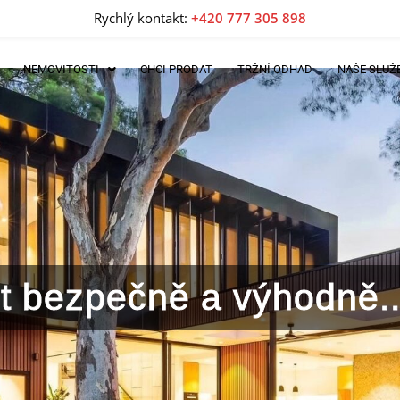
Rychlý kontakt:
+420 777 305 898
NEMOVITOSTI
CHCI PRODAT
TRŽNÍ ODHAD
NAŠE SLUŽ
lit bezpečně a výhodně..