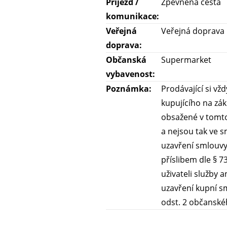
Příjezd /
Zpevněná cesta
komunikace:
Veřejná
Veřejná doprava
doprava:
Občanská
Supermarket
vybavenost:
Poznámka:
Prodávající si v
kupujícího na zákl
obsažené v tomto
a nejsou tak ve 
uzavření smlouvy 
příslibem dle § 7
uživateli služby 
uzavření kupní s
odst. 2 občanské