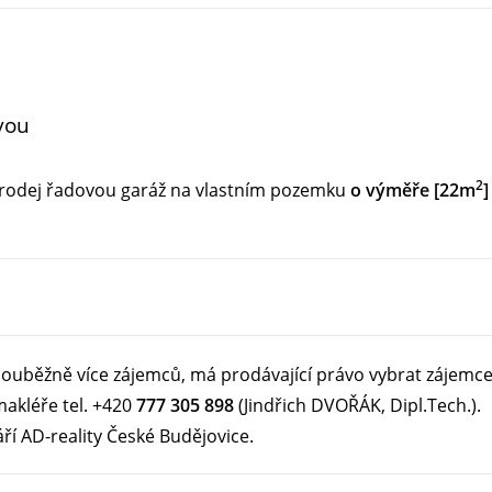
avou
2
prodej řadovou garáž na vlastním pozemku
o výměře [22m
]
souběžně více zájemců, má prodávající právo vybrat zájemce p
makléře tel. +420
777 305 898
(Jindřich DVOŘÁK, Dipl.Tech.).
ří AD-reality České Budějovice.