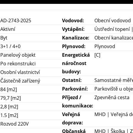
AD-2743-2025
Vodovod:
Obecní vodovod
Aktivní
Vytápění:
Ústřední topení 
Byt
Kanalizace:
Obecní kanalizac
3+1 / 4+0
Plynovod:
Plynovod
Panelový objekt
Energetická
[C]
náročnost
Po rekonstrukci
budovy:
Osobní vlastnictví
Ostatní:
Samostatné měřen
Částečně zařízený
Parkování:
Parkoviště u obje
84 [m2]
Příjezd /
Zpevněná cesta
79,7 [m2]
komunikace:
2,8 [m2]
Veřejná
MHD | Veřejná do
1.5 [m2]
doprava:
Rozvod 220V
Občanská
MHD | Školka | Z