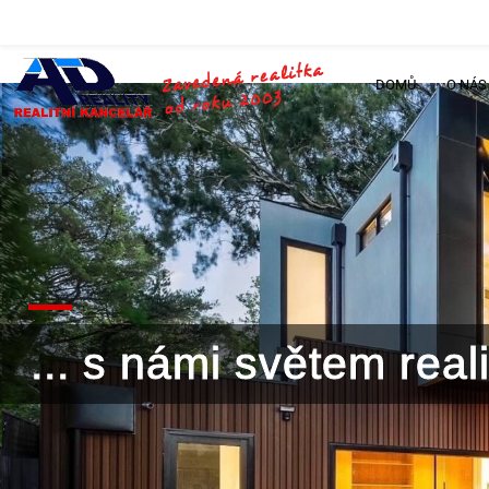
DOMŮ
O NÁS
... s námi světem rea