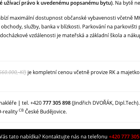
ené užívací právo k uvedenému popsanému bytu)
. Na bytě n
abízí maximální dostupnost občanské vybavenosti včetně MHD
lka, obchody, služby, banka v blízkosti. Parkování na parkov
docházkové vzdálenosti je mateřská a základní škola a náku
660.000,-Kč)
je kompletní cenou včetně provize RK a majetko
 makléře
|
tel. +420
777 305 898
(Jindřich DVOŘÁK, Dipl.Tech).
CB
-reality
České Budějovice.
 Vás tato nabídka? Kontaktujte nás na telefonu
+420 777 305