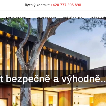
Rychlý kontakt:
+420 777 305 898
NEMOVITOSTI
CHCI PRODAT
TRŽNÍ ODHAD
NAŠE SLUŽ
lit bezpečně a výhodně..