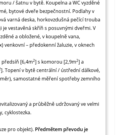
komoru / šatnu v bytě. Koupelna a WC vyzděné
né, bytové dveře bezpečnostní. Podlahy v
ová varná deska, horkovzdušná pečící trouba
ji je vestavěná skříň s posuvnými dveřmi. V
yzděné a obložené, v koupelně vana,
) venkovní – předokenní žaluzie, v oknech
2
2
, předsíň [6,4m
] s komorou [2,9m
] a
2
]. Topení v bytě centrální / ústřední dálkové,
roměr), samostatné měření spotřeby zemního
evitalizovaný a průběžně udržovaný ve velmi
, cyklostezka.
ze pro objekt).
Předmětem převodu je