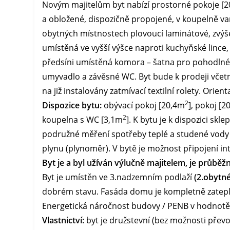
Novým majitelům byt nabízí prostorné pokoje [
a obložené, dispozičně propojené, v koupelně v
obytných místnostech plovoucí laminátové, zvýš
umístěná ve vyšší výšce naproti kuchyňské lince,
předsíni umístěná komora – šatna pro pohodlné 
umyvadlo a závěsné WC. Byt bude k prodeji včetn
na již instalovány zatmívací textilní rolety. Orie
2
Dispozice bytu:
obývací pokoj [20,4m
], pokoj [2
2
koupelna s WC [3,1m
]. K bytu je k dispozici sk
podružné měření spotřeby teplé a studené vody
plynu (plynoměr). V bytě je možnost připojení in
Byt je a byl užíván výlučně majitelem, je průbě
Byt je umístěn ve 3.nadzemním podlaží
(2.obytn
dobrém stavu. Fasáda domu je kompletně zateple
Energetická náročnost budovy / PENB v hodnotě 
Vlastnictví:
byt je družstevní (bez možnosti převo