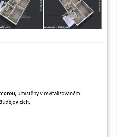
omorou,
umístěný v revitalizovaném
Budějovících
.