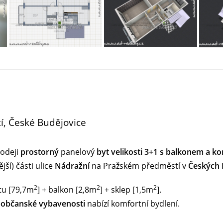
í, České Budějovice
rodeji
prostorný
panelový
byt velikosti 3+1 s balkonem a k
í) části ulice
Nádražní
na Pražském předměstí v
Českých 
2
2
2
tu [79,7m
] + balkon [2,8m
] + sklep [1,5m
].
u občanské vybavenosti
nabízí komfortní bydlení.