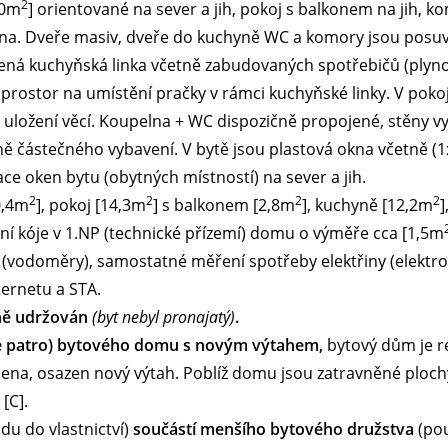
2
20m
] orientované na sever a jih, pokoj s balkonem na jih, 
ana. Dveře masiv, dveře do kuchyně WC a komory jsou posuv
ená kuchyňská linka včetně zabudovaných spotřebičů (plyn
 prostor na umístění pračky v rámci kuchyňské linky. V poko
uložení věcí. Koupelna + WC dispozičně propojené, stěny v
ě částečného vybavení. V bytě jsou plastová okna včetně (1x
ntace oken bytu (obytných místností) na sever a jih.
2
2
2
2
0,4m
], pokoj [14,3m
] s balkonem [2,8m
], kuchyně [12,2m
]
lepní kóje v 1.NP (technické přízemí) domu o výměře cca [1,5m
 (vodoměry), samostatné měření spotřeby elektřiny (elekt
ternetu a STA.
žně udržován
(byt nebyl pronajatý)
.
é patro) bytového domu s novým výtahem,
bytový dům je r
na, osazen nový výtah. Poblíž domu jsou zatravněné plochy
[C].
du do vlastnictví)
součástí menšího bytového družstva
(pou