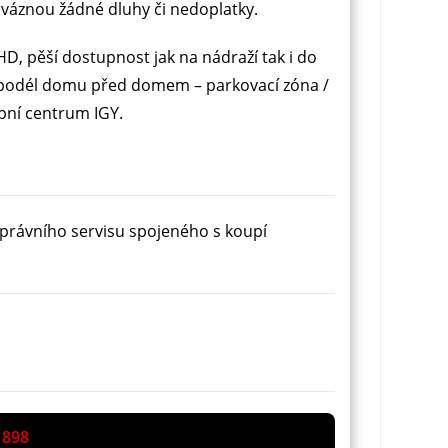
eváznou žádné dluhy či nedoplatky.
, pěší dostupnost jak na nádraží tak i do
išti podél domu před domem – parkovací zóna /
pní centrum IGY.
právního servisu spojeného s koupí
 898