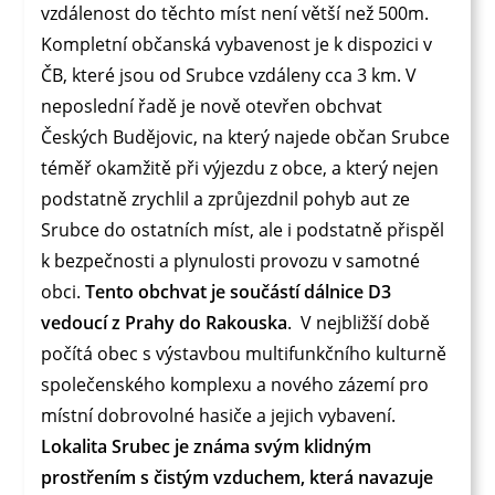
vzdálenost do těchto míst není větší než 500m.
Kompletní občanská vybavenost je k dispozici v
ČB, které jsou od Srubce vzdáleny cca 3 km. V
neposlední řadě je nově otevřen obchvat
Českých Budějovic, na který najede občan Srubce
téměř okamžitě při výjezdu z obce, a který nejen
podstatně zrychlil a zprůjezdnil pohyb aut ze
Srubce do ostatních míst, ale i podstatně přispěl
k bezpečnosti a plynulosti provozu v samotné
obci.
Tento obchvat je součástí dálnice D3
vedoucí z Prahy do Rakouska
. V nejbližší době
počítá obec s výstavbou multifunkčního kulturně
společenského komplexu a nového zázemí pro
místní dobrovolné hasiče a jejich vybavení.
Lokalita Srubec je známa svým klidným
prostřením s čistým vzduchem, která navazuje