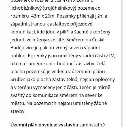
lichoběžníkový (trojúhelníkový) pozemek o
rozměru 43m x 26m.
Pozemky přiléhají jižní a
západní stranou k asfaltové příjezdové
komunikaci, kde jdou v pilíři a šachtě ukončeny
jednotlivé inženýrské sítě. Směrem na České
Budějovice je pak otevřený severozápadní
pohled. Pozemky jsou umístěny v zadní části ZTV,
a to na samém konci budoucí zástavby. Celá
plocha pozemků je vedena v územním plánu
Srubec jako plocha zastavitelná, nejsou oploceny
a v terénu vyznačeny jen z části.
Terén je mírně
svažitý od komunikace směrem na sever ke
městu.
Na pozemcích nejsou umístěny žádné
stavby.
Územní plán povoluje výstavbu
samostatně