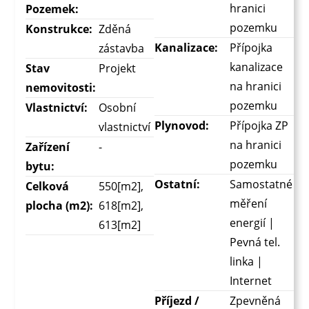
hranici
Pozemek:
pozemku
Konstrukce:
Zděná
Kanalizace:
Přípojka
zástavba
kanalizace
Stav
Projekt
na hranici
nemovitosti:
pozemku
Vlastnictví:
Osobní
Plynovod:
Přípojka ZP
vlastnictví
na hranici
Zařízení
-
pozemku
bytu:
Ostatní:
Samostatné
Celková
550[m2],
měření
plocha (m2):
618[m2],
energií |
613[m2]
Pevná tel.
linka |
Internet
Příjezd /
Zpevněná