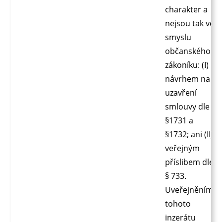
charakter a
nejsou tak ve
smyslu
občanského
zákoníku: (I)
návrhem na
uzavření
smlouvy dle
§1731 a
§1732; ani (II)
veřejným
příslibem dle
§ 733.
Uveřejněním
tohoto
inzerátu