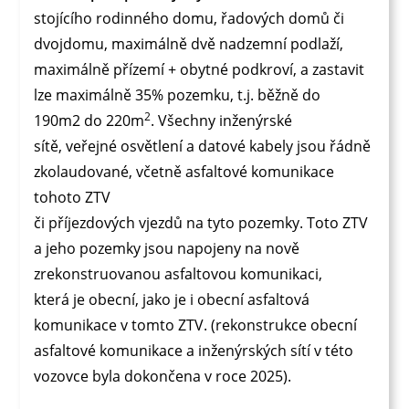
stojícího rodinného domu, řadových domů či
dvojdomu, maximálně dvě na
dzemní podlaží,
maximálně přízemí + obytné podkroví, a zastavit
lze maximálně 35% pozemku, t.j. běžně do
2
190m2 do 220m
. Všechny inženýrské
sítě, veřejné osvětlení a datové kabely jsou řádně
zkolaudované, včetně asfaltové komunikace
tohoto ZTV
či příjezdových vjezdů na tyto pozemky. Toto ZTV
a jeho pozemky jsou napojeny na nově
zrekonstruovanou asfaltovou komunikaci,
která je obecní, jako je i obecní asfaltová
komunikace v tomto ZTV. (rekonstrukce obecní
asfaltové komunikace a inženýrských sítí v této
vozovce byla dokončena v roce 2025).