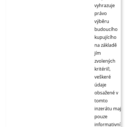
vyhrazuje
právo
výběru
budoucího
kupujícího
na základě
jím
zvolených
kritérií!,
veškeré
údaje
obsažené v
tomto
inzerátu mají
pouze
informativní