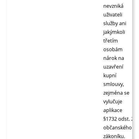
nevzniká
uživateli
služby ani
jakýmkoli
třetím
osobám
nárok na
uzavření
kupní
smlouvy,
zejména se
vylučuje
aplikace
§1732 odst. 2
občanského
zákoníku.