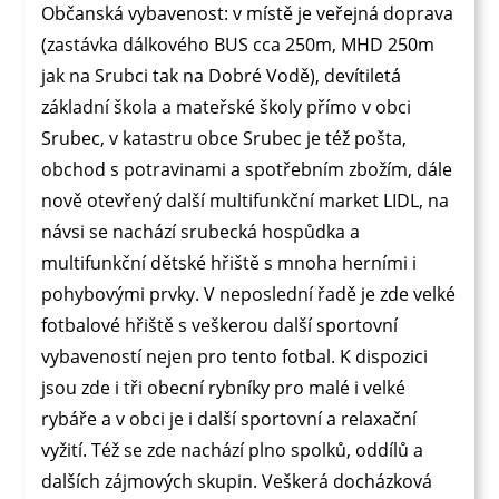
Občanská vybavenost: v
místě je veřejná doprava
(zastávka dálkového BUS cca 250m, MHD 250m
jak na Srubci tak na Dobré Vodě), devítiletá
základní škola a mateřské školy přímo v obci
Srubec, v katastru obce Srubec je též poš
ta,
obchod s potravinami a spotřebním zbožím, dále
nově otevřený další multifunkční market LIDL, na
návsi se nachází srubecká hospůdka a
multifunkční dětské hřiště s mnoha herními i
pohybovými prvky. V neposlední řadě je zde velké
fotbalové hřiště s veškerou další sportovní
vybaveností nejen pro tento fotbal. K dispozici
jsou zde i tři obecní rybníky pro malé i velké
rybáře a v obci je i další sportovní a relaxační
vyžití. Též se zde nachází plno spolků, oddílů a
dalších zájmových skupin. Veškerá docházková