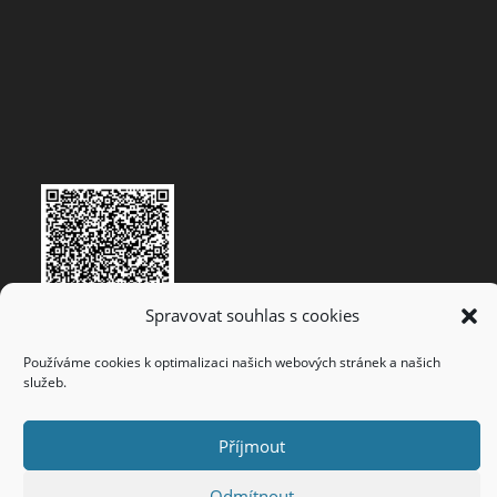
Spravovat souhlas s cookies
Používáme cookies k optimalizaci našich webových stránek a našich
služeb.
Vytvořeno
WebyOdHonzy
© 2022
Příjmout
Odmítnout