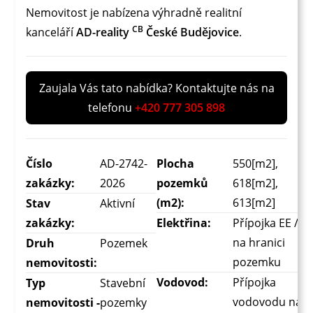
Nemovitost je nabízena výhradně realitní
CB
kanceláří
AD-reality
České Budějovice
.
Zaujala Vás tato nabídka? Kontaktujte nás na
telefonu
+420 777 305 898
Číslo
AD-2742-
Plocha
550[m2],
zakázky:
2026
pozemků
618[m2],
(m2):
613[m2]
Stav
Aktivní
zakázky:
Elektřina:
Přípojka EE /
na hranici
Druh
Pozemek
pozemku
nemovitosti:
Vodovod:
Přípojka
Typ
Stavební
vodovodu na
nemovitosti -
pozemky