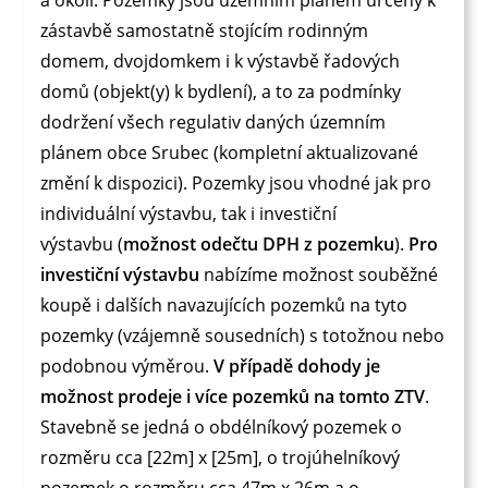
zástavbě samostatně stojícím rodinným
domem, dvojdomkem i k výstavbě řadových
domů (objekt(y) k bydlení), a to za podmínky
dodržení všech regulativ daných územním
plánem obce Srubec (kompletní aktualizované
změní k dispozici). Pozemky jsou vhodné jak pro
individuální výstavbu, tak i investiční
výstavbu (
možnost odečtu DPH z pozemku
).
Pro
investiční výstavbu
nabízíme možnost souběžné
koupě i dalších navazujících pozemků na tyto
pozemky (vzájemně sousedních) s totožnou nebo
podobnou výměrou.
V případě dohody je
možnost prodeje i více pozemků na tomto ZTV
.
Stavebně se jedná o obdélníkový pozemek o
rozměru cca [22m] x [25m], o trojúhelníkový
pozemek o rozměru cca 47m x 26m a o