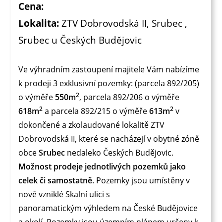
Cena:
Lokalita:
ZTV Dobrovodská II, Srubec ,
Srubec u Českých Budějovic
Ve výhradním zastoupení majitele Vám nabízíme
k prodeji 3 exklusivní pozemky: (parcela 892/205)
2
o výměře
550m
, parcela 892/206 o výměře
2
2
618m
a parcela 892/215 o výměře
613m
v
dokončené a zkolaudované lokalitě ZTV
Dobrovodská II, které se nacházejí v obytné zóně
obce
Srubec
nedaleko Českých Budějovic.
Možnost prodeje jednotlivých pozemků jako
celek či samostatně
. Pozemky jsou umístěny v
nově vzniklé Skalní ulici s
panoramatickým výhledem na České Budějovice
a okolí. Pozemky jsou územním plánem určeny k