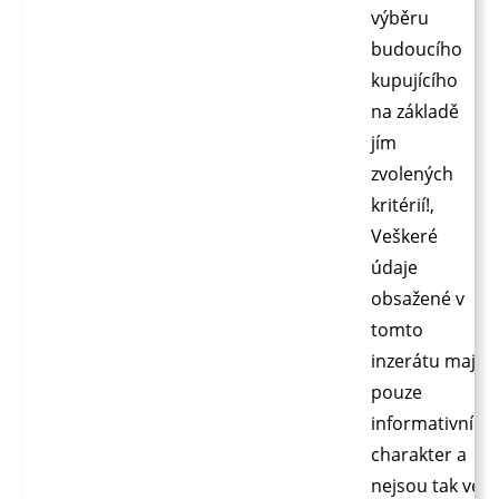
výběru
budoucího
kupujícího
na základě
jím
zvolených
kritérií!,
Veškeré
údaje
obsažené v
tomto
inzerátu mají
pouze
informativní
charakter a
nejsou tak ve