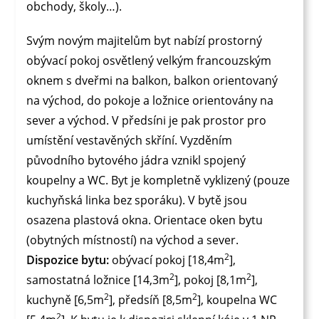
obchody, školy…).
Svým novým majitelům byt nabízí prostorný
obývací pokoj osvětlený velkým francouzským
oknem s dveřmi na balkon, balkon orientovaný
na východ, do pokoje a ložnice orientovány na
sever a východ. V předsíni je pak prostor pro
umístění vestavěných skříní. Vyzděním
původního bytového jádra vznikl spojený
koupelny a WC. Byt je kompletně vyklizený (pouze
kuchyňská linka bez sporáku). V bytě jsou
osazena plastová okna. Orientace oken bytu
(obytných místností) na východ a sever.
2
Dispozice bytu:
obývací pokoj [18,4m
],
2
2
samostatná ložnice [14,3m
], pokoj [8,1m
],
2
2
kuchyně [6,5m
], předsíň [8,5m
], koupelna WC
2