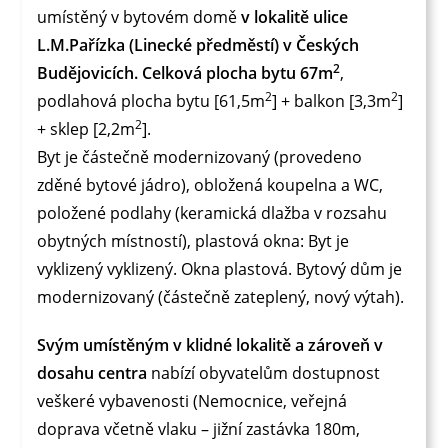
umístěný v bytovém domě
v lokalitě ulice
L.M.Pařízka (Linecké předměstí) v Českých
2
Budějovicích. Celková plocha bytu 67m
,
2
2
podlahová plocha bytu [61,5m
] + balkon [3,3m
]
2
+ sklep [2,2m
].
Byt je částečně modernizovaný (provedeno
zděné bytové jádro), obložená koupelna a WC,
položené podlahy (keramická dlažba v rozsahu
obytných místností), plastová okna: Byt je
vyklizený vyklizený. Okna plastová. Bytový dům je
modernizovaný (částečně zateplený, nový výtah).
Svým umístěným v klidné lokalitě a zároveň v
dosahu centra
nabízí obyvatelům dostupnost
veškeré vybavenosti (Nemocnice, veřejná
doprava včetně vlaku – jižní zastávka 180m,