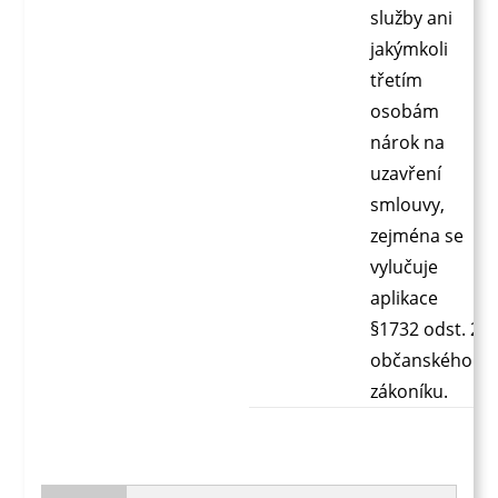
služby ani
jakýmkoli
třetím
osobám
nárok na
uzavření
smlouvy,
zejména se
vylučuje
aplikace
§1732 odst. 2
občanského
zákoníku.