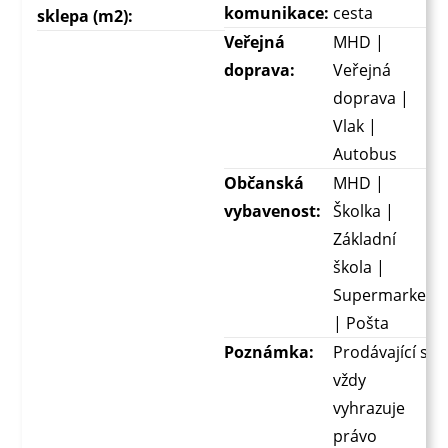
komunikace:
cesta
sklepa (m2):
Veřejná
MHD |
doprava:
Veřejná
doprava |
Vlak |
Autobus
Občanská
MHD |
vybavenost:
Školka |
Základní
škola |
Supermarket
| Pošta
Poznámka:
Prodávající si
vždy
vyhrazuje
právo