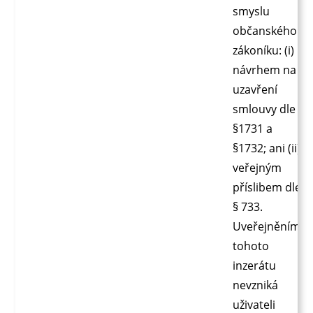
smyslu
občanského
zákoníku: (i)
návrhem na
uzavření
smlouvy dle
§1731 a
§1732; ani (ii)
veřejným
příslibem dle
§ 733.
Uveřejněním
tohoto
inzerátu
nevzniká
uživateli