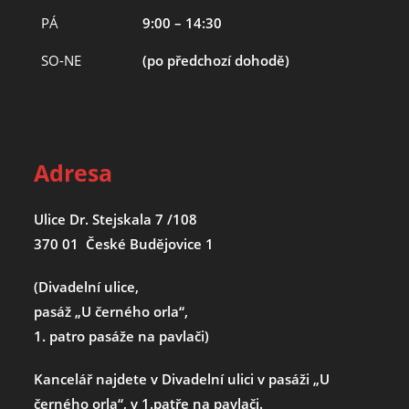
PÁ
9:00 – 14:30
SO-NE
(po předchozí dohodě)
Adresa
Ulice Dr. Stejskala 7 /108
370 01 České Budějovice 1
(Divadelní ulice,
pasáž „U černého orla“,
1. patro pasáže na pavlači)
Kancelář najdete v Divadelní ulici v pasáži „U
černého orla“, v 1.patře na pavlači.