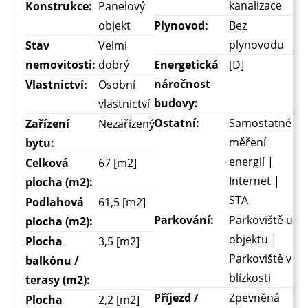
kanalizace
Konstrukce:
Panelový
objekt
Plynovod:
Bez
plynovodu
Stav
Velmi
nemovitosti:
dobrý
Energetická
[D]
náročnost
Vlastnictví:
Osobní
budovy:
vlastnictví
Ostatní:
Samostatné
Zařízení
Nezařízený
měření
bytu:
energií |
Celková
67 [m2]
Internet |
plocha (m2):
STA
Podlahová
61,5 [m2]
Parkování:
Parkoviště u
plocha (m2):
objektu |
Plocha
3,5 [m2]
Parkoviště v
balkónu /
blízkosti
terasy (m2):
Příjezd /
Zpevněná
Plocha
2,2 [m2]