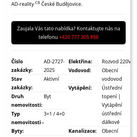
CB
AD-reality
České Budějovice.
Zaujala Vás tato nabídka? Kontaktujte nás na
telefonu
+420 777 305 898
Číslo
AD-2727-
Elektřina:
Rozvod 220V
zakázky:
2025
Vodovod:
Obecní
Stav
Aktivní
vodovod
zakázky:
Vytápění:
Ústřední
Druh
Byt
topení |
nemovitosti:
Vytápění
ústřední
Typ
3+1 / 4+0
dálkové
nemovitosti -
Byty:
Kanalizace:
Obecní