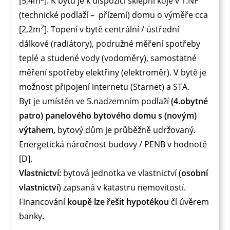
[5,4m
]. K bytu je k dispozici sklepní kóje v 1.NP
(technické podlaží – přízemí) domu o výměře cca
2
[2,2m
]. Topení v bytě centrální / ústřední
dálkové (radiátory), podružné měření spotřeby
teplé a studené vody (vodoměry), samostatné
měření spotřeby elektřiny (elektroměr). V bytě je
možnost připojení internetu (Starnet) a STA.
Byt je umístěn ve 5.nadzemním podlaží
(4.obytné
patro) panelového bytového domu s (novým)
výtahem,
bytový dům je průběžně udržovaný.
Energetická náročnost budovy / PENB v hodnotě
[D].
Vlastnictví:
bytová jednotka ve vlastnictví (
osobní
vlastnictví
) zapsaná v katastru nemovitostí.
Financování
koupě lze řešit hypotékou
čí úvěrem
banky.