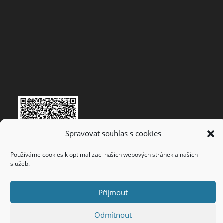
Spravovat souhlas s cookies
Používáme cookies k optimalizaci našich webových stránek a našich
služeb.
Příjmout
Vytvořeno
WebyOdHonzy
© 2022
Odmítnout