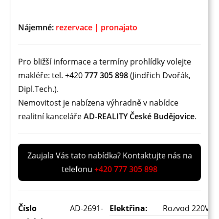
Nájemné:
rezervace | pronajato
Pro bližší informace a termíny prohlídky volejte
makléře: tel. +420
777 305 898
(Jindřich Dvořák,
Dipl.Tech.).
Nemovitost je nabízena výhradně v nabídce
realitní kanceláře
AD-REALITY České Budějovice
.
Zaujala Vás tato nabídka? Kontaktujte nás na
telefonu
+420 777 305 898
Číslo
AD-2691-
Elektřina:
Rozvod 220V