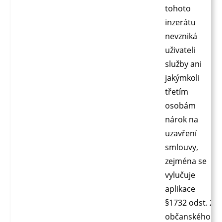
tohoto
inzerátu
nevzniká
uživateli
služby ani
jakýmkoli
třetím
osobám
nárok na
uzavření
smlouvy,
zejména se
vylučuje
aplikace
§1732 odst. 2
občanského