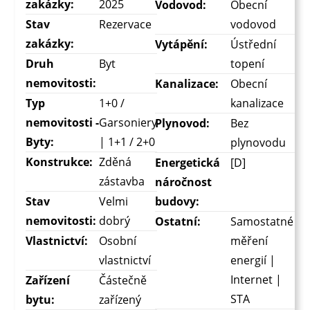
zakázky:
2025
Vodovod:
Obecní
Stav
Rezervace
vodovod
zakázky:
Vytápění:
Ústřední
Druh
Byt
topení
nemovitosti:
Kanalizace:
Obecní
Typ
1+0 /
kanalizace
nemovitosti -
Garsoniery
Plynovod:
Bez
Byty:
| 1+1 / 2+0
plynovodu
Konstrukce:
Zděná
Energetická
[D]
zástavba
náročnost
Stav
Velmi
budovy:
nemovitosti:
dobrý
Ostatní:
Samostatné
Vlastnictví:
Osobní
měření
vlastnictví
energií |
Internet |
Zařízení
Částečně
STA
bytu:
zařízený