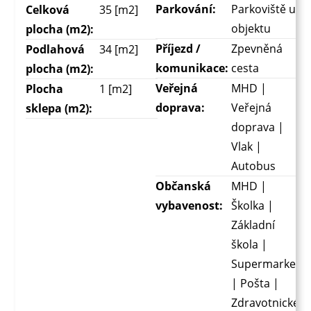
Parkování:
Parkoviště u
Celková
35 [m2]
objektu
plocha (m2):
Příjezd /
Zpevněná
Podlahová
34 [m2]
komunikace:
cesta
plocha (m2):
Veřejná
MHD |
Plocha
1 [m2]
doprava:
Veřejná
sklepa (m2):
doprava |
Vlak |
Autobus
Občanská
MHD |
vybavenost:
Školka |
Základní
škola |
Supermarket
| Pošta |
Zdravotnické