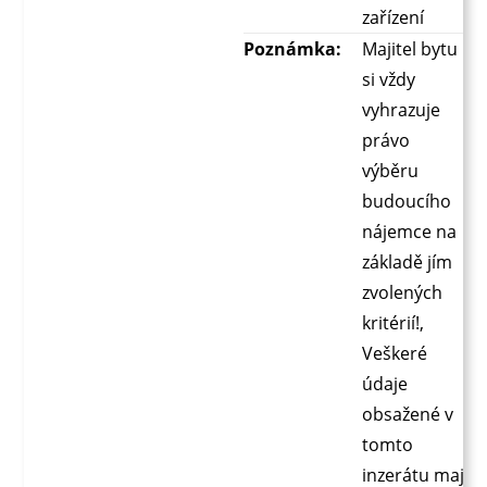
zařízení
Poznámka:
Majitel bytu
si vždy
vyhrazuje
právo
výběru
budoucího
nájemce na
základě jím
zvolených
kritérií!,
Veškeré
údaje
obsažené v
tomto
inzerátu mají