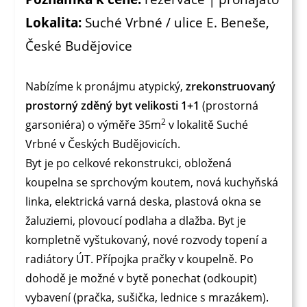
Lokalita:
Suché Vrbné / ulice E. Beneše,
České Budějovice
Nabízíme k pronájmu atypický,
zrekonstruovaný
prostorný zděný byt velikosti 1+1
(prostorná
2
garsoniéra) o výměře 35m
v lokalitě Suché
Vrbné v Českých Budějovicích.
Byt je po celkové rekonstrukci, obložená
koupelna se sprchovým koutem, nová kuchyňská
linka, elektrická varná deska, plastová okna se
žaluziemi, plovoucí podlaha a dlažba. Byt je
kompletně vyštukovaný, nové rozvody topení a
radiátory ÚT. Přípojka pračky v koupelně. Po
dohodě je možné v bytě ponechat (odkoupit)
vybavení (pračka, sušička, lednice s mrazákem).