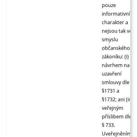
pouze
informativní
charakter a
nejsou tak ve
smyslu
občanského
zákoníku: (i)
návrhem na
uzavření
smlouvy dle
§1731 a
§1732; ani (ii)
veřejným
příslibem dle
§ 733.
Uveřejněním