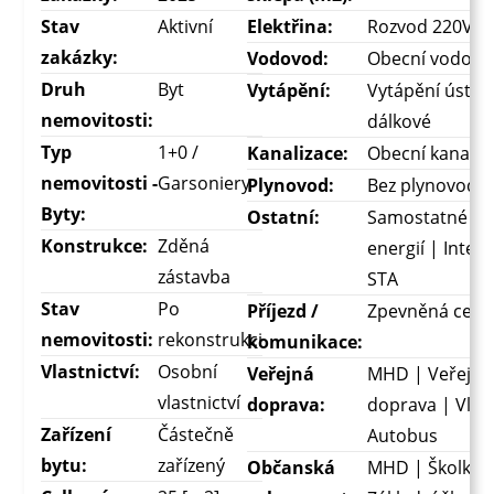
Stav
Aktivní
Elektřina:
Rozvod 220V
zakázky:
Vodovod:
Obecní vodovo
Druh
Byt
Vytápění:
Vytápění ústře
nemovitosti:
dálkové
Typ
1+0 /
Kanalizace:
Obecní kanaliz
nemovitosti -
Garsoniery
Plynovod:
Bez plynovodu
Byty:
Ostatní:
Samostatné mě
Konstrukce:
Zděná
energií | Intern
zástavba
STA
Stav
Po
Příjezd /
Zpevněná cest
nemovitosti:
rekonstrukci
komunikace:
Vlastnictví:
Osobní
Veřejná
MHD | Veřejná
vlastnictví
doprava:
doprava | Vlak
Zařízení
Částečně
Autobus
bytu:
zařízený
Občanská
MHD | Školka 