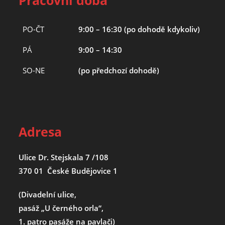
Pracovní doba
PO-ČT
9:00 – 16:30 (po dohodě kdykoliv)
PÁ
9:00 – 14:30
SO-NE
(po předchozí dohodě)
Adresa
Ulice Dr. Stejskala 7 /108
370 01 České Budějovice 1
(Divadelní ulice,
pasáž „U černého orla“,
1. patro pasáže na pavlači)