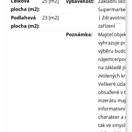
Celková
25 [m2]
vybavenost:
Základní škola 
plocha (m2):
Supermarket |
Podlahová
23 [m2]
| Zdravotnické
plocha (m2):
zařízení
Poznámka:
Majitel objektu 
vyhrazuje práv
výběru budouc
nájemce/podn
na základě jím
zvolených kritéri
Veškeré údaje
obsažené v to
inzerátu mají 
informativní
charakter a ne
tak ve smyslu