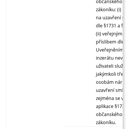
občanského
zákoníku: (i) n
na uzavření sm
dle §1731 a §17
(ii) veřejným
příslibem dle §
Uveřejněním t
inzerátu nevzn
uživateli služby
jakýmkoli třetí
osobám nárok
uzavření smlou
zejména se vyl
aplikace §1732 
občanského
zákoníku.