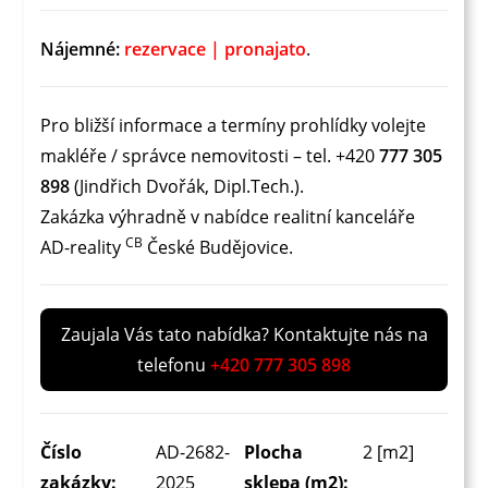
Nájemné:
rezervace | pronajato
.
Pro bližší informace a termíny prohlídky volejte
makléře / správce nemovitosti – tel. +420
777 305
898
(Jindřich Dvořák, Dipl.Tech.).
Zakázka výhradně v nabídce realitní kanceláře
CB
AD-reality
České Budějovice.
Zaujala Vás tato nabídka? Kontaktujte nás na
telefonu
+420 777 305 898
Číslo
AD-2682-
Plocha
2 [m2]
zakázky:
2025
sklepa (m2):