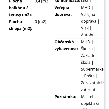
komunikace:
cesta
Plocha
3,4 [m2]
Veřejná
MHD |
balkónu /
doprava:
Veřejná
terasy (m2):
doprava |
Plocha
0 [m2]
Vlak |
sklepa (m2):
Autobus
Občanská
MHD |
vybavenost:
Školka |
Základní
škola |
Supermarket
| Pošta |
Zdravotnické
zařízení
Poznámka:
Majitel
objektu si