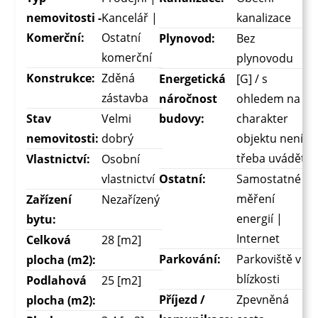
nemovitosti -
Kancelář |
kanalizace
Komerční:
Ostatní
Plynovod:
Bez
komerční
plynovodu
Konstrukce:
Zděná
Energetická
[G] / s
zástavba
náročnost
ohledem na
Stav
Velmi
budovy:
charakter
nemovitosti:
dobrý
objektu není
třeba uvádět
Vlastnictví:
Osobní
vlastnictví
Ostatní:
Samostatné
měření
Zařízení
Nezařízený
energií |
bytu:
Internet
Celková
28 [m2]
Parkování:
Parkoviště v
plocha (m2):
blízkosti
Podlahová
25 [m2]
Příjezd /
Zpevněná
plocha (m2):