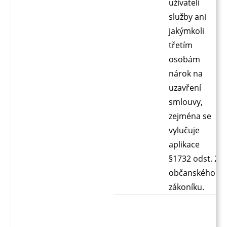
uživateli
služby ani
jakýmkoli
třetím
osobám
nárok na
uzavření
smlouvy,
zejména se
vylučuje
aplikace
§1732 odst. 2
občanského
zákoníku.