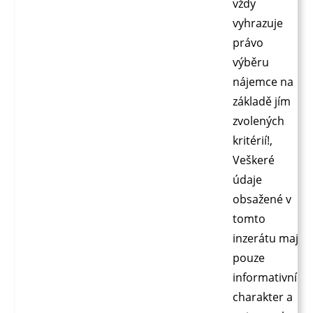
vždy
vyhrazuje
právo
výběru
nájemce na
základě jím
zvolených
kritérií!,
Veškeré
údaje
obsažené v
tomto
inzerátu mají
pouze
informativní
charakter a