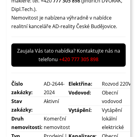
makléře: tel. +420
777 305 898
(Jindřich DVOŘÁK,
Dipl.Tech.).
Nemovitost je nabízena výhradně v nabídce
realitní kanceláře AD-reality České Budějovice.
Zaujala Vás tato nabídka? Kontaktujte nás na
telefonu
+420 777 305 898
Číslo
AD-2644-
Elektřina:
Rozvod 220V
zakázky:
2024
Vodovod:
Obecní
Stav
Aktivní
vodovod
zakázky:
Vytápění:
Vytápění
Druh
Komerční
lokální
nemovitosti:
nemovitost
elektrické
Typ
Prodejní |
Kanalizace:
Obecní