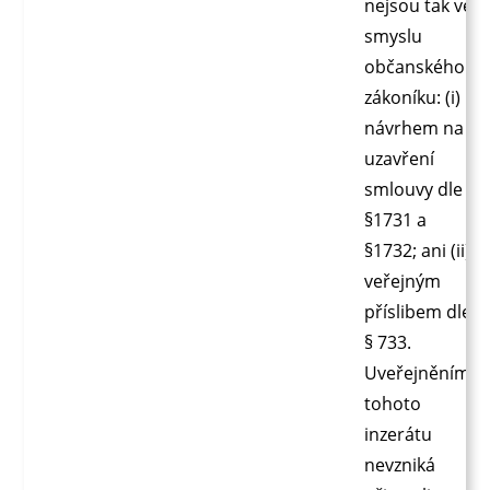
nejsou tak ve
smyslu
občanského
zákoníku: (i)
návrhem na
uzavření
smlouvy dle
§1731 a
§1732; ani (ii)
veřejným
příslibem dle
§ 733.
Uveřejněním
tohoto
inzerátu
nevzniká