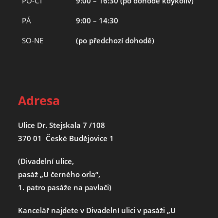
PO-ČT
9:00 – 16:30 (po dohodě kdykoliv)
PÁ
9:00 – 14:30
SO-NE
(po předchozí dohodě)
Adresa
Ulice Dr. Stejskala 7 /108
370 01 České Budějovice 1
(Divadelní ulice,
pasáž „U černého orla“,
1. patro pasáže na pavlači)
Kancelář najdete v Divadelní ulici v pasáži „U