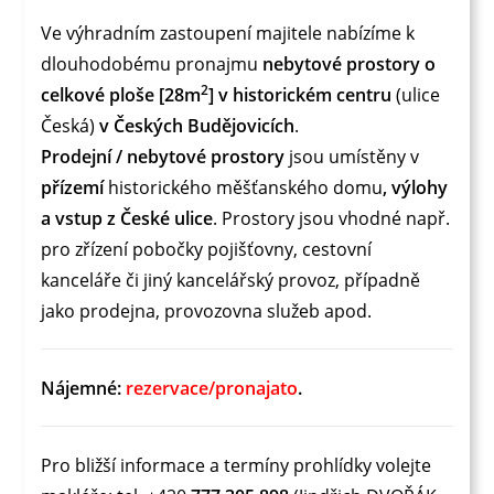
Ve výhradním zastoupení majitele nabízíme k
dlouhodobému pronajmu
nebytové prostory o
2
celkové ploše [28m
] v historickém centru
(ulice
Česká)
v Českých Budějovicích
.
Prodejní / nebytové prostory
jsou umístěny v
přízemí
historického měšťanského domu
, výlohy
a vstup z České ulice
. Prostory jsou vhodné např.
pro zřízení pobočky pojišťovny, cestovní
kanceláře či jiný kancelářský provoz, případně
jako prodejna, provozovna služeb apod.
Nájemné:
rezervace/pronajato
.
Pro bližší informace a termíny prohlídky volejte