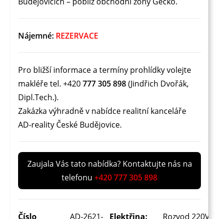
Budějovicích – poblíž obchodní zóny Géčko.
Nájemné:
REZERVACE
Pro bližší informace a termíny prohlídky volejte
makléře tel. +420
777 305 898
(Jindřich Dvořák,
Dipl.Tech.).
Zakázka výhradně v nabídce realitní kanceláře
AD-reality České Budějovice.
Zaujala Vás tato nabídka? Kontaktujte nás na
telefonu
+420 777 305 898
Číslo
AD-2621-
Elektřina:
Rozvod 220V