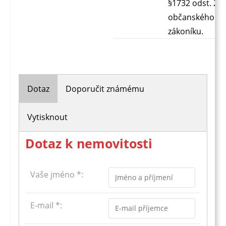
§1732 odst. 2
občanského
zákoníku.
Dotaz
Doporučit známému
Vytisknout
Dotaz k nemovitosti
Vaše jméno *:
E-mail *: