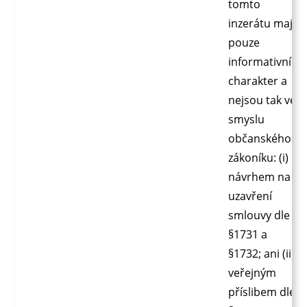
tomto
inzerátu mají
pouze
informativní
charakter a
nejsou tak ve
smyslu
občanského
zákoníku: (i)
návrhem na
uzavření
smlouvy dle
§1731 a
§1732; ani (ii)
veřejným
příslibem dle