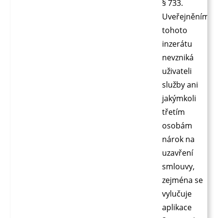
§ 733.
Uveřejněním
tohoto
inzerátu
nevzniká
uživateli
služby ani
jakýmkoli
třetím
osobám
nárok na
uzavření
smlouvy,
zejména se
vylučuje
aplikace