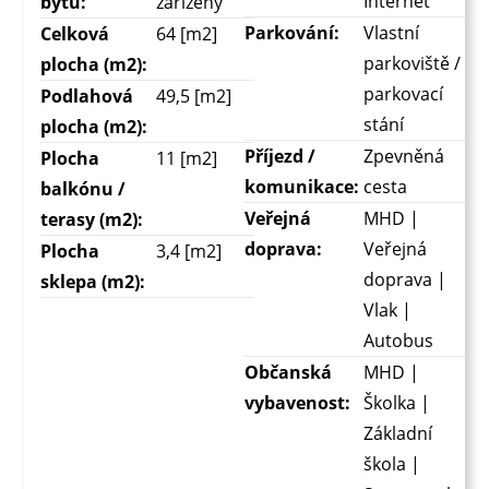
Internet
bytu:
zařízený
Parkování:
Vlastní
Celková
64 [m2]
parkoviště /
plocha (m2):
parkovací
Podlahová
49,5 [m2]
stání
plocha (m2):
Příjezd /
Zpevněná
Plocha
11 [m2]
komunikace:
cesta
balkónu /
Veřejná
MHD |
terasy (m2):
doprava:
Veřejná
Plocha
3,4 [m2]
doprava |
sklepa (m2):
Vlak |
Autobus
Občanská
MHD |
vybavenost:
Školka |
Základní
škola |