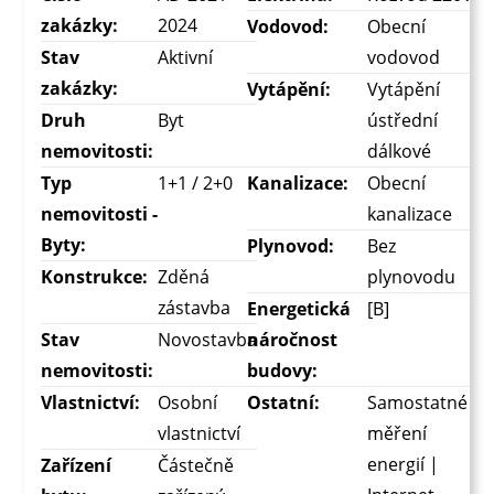
zakázky:
2024
Vodovod:
Obecní
Stav
Aktivní
vodovod
zakázky:
Vytápění:
Vytápění
Druh
Byt
ústřední
nemovitosti:
dálkové
Typ
1+1 / 2+0
Kanalizace:
Obecní
nemovitosti -
kanalizace
Byty:
Plynovod:
Bez
Konstrukce:
Zděná
plynovodu
zástavba
Energetická
[B]
Stav
Novostavba
náročnost
nemovitosti:
budovy:
Vlastnictví:
Osobní
Ostatní:
Samostatné
vlastnictví
měření
energií |
Zařízení
Částečně