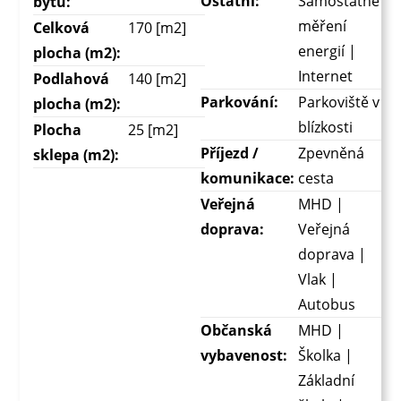
Ostatní:
Samostatné
bytu:
měření
Celková
170 [m2]
energií |
plocha (m2):
Internet
Podlahová
140 [m2]
Parkování:
Parkoviště v
plocha (m2):
blízkosti
Plocha
25 [m2]
Příjezd /
Zpevněná
sklepa (m2):
komunikace:
cesta
Veřejná
MHD |
doprava:
Veřejná
doprava |
Vlak |
Autobus
Občanská
MHD |
vybavenost:
Školka |
Základní