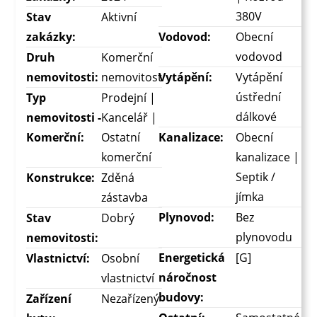
380V
Stav
Aktivní
zakázky:
Vodovod:
Obecní
vodovod
Druh
Komerční
nemovitosti:
nemovitost
Vytápění:
Vytápění
ústřední
Typ
Prodejní |
dálkové
nemovitosti -
Kancelář |
Komerční:
Ostatní
Kanalizace:
Obecní
komerční
kanalizace |
Septik /
Konstrukce:
Zděná
jímka
zástavba
Plynovod:
Bez
Stav
Dobrý
plynovodu
nemovitosti:
Energetická
[G]
Vlastnictví:
Osobní
náročnost
vlastnictví
budovy:
Zařízení
Nezařízený