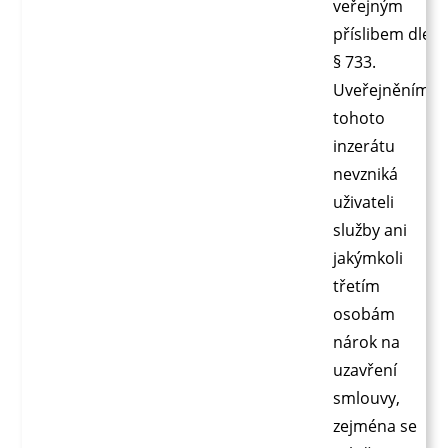
veřejným
příslibem dle
§ 733.
Uveřejněním
tohoto
inzerátu
nevzniká
uživateli
služby ani
jakýmkoli
třetím
osobám
nárok na
uzavření
smlouvy,
zejména se