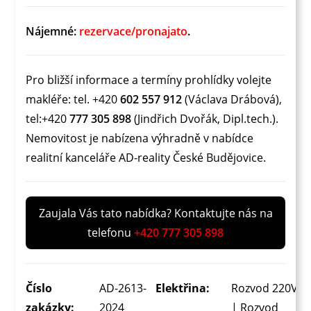
Nájemné:
rezervace/pronajato
.
Pro bližší informace a termíny prohlídky volejte
makléře: tel. +420
602 557 912
(Václava Drábová),
tel:+420
777 305 898
(Jindřich Dvořák, Dipl.tech.).
Nemovitost je nabízena výhradně v nabídce
realitní kanceláře AD-reality České Budějovice.
Zaujala Vás tato nabídka? Kontaktujte nás na
telefonu
+420 777 305 898
Číslo
AD-2613-
Elektřina:
Rozvod 220V
zakázky:
2024
| Rozvod