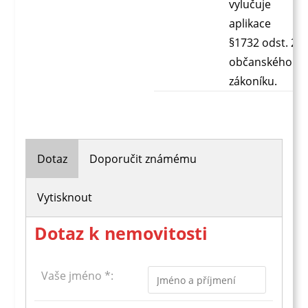
vylučuje
aplikace
§1732 odst. 2
občanského
zákoníku.
Dotaz
Doporučit známému
Vytisknout
Dotaz k nemovitosti
Vaše jméno *: