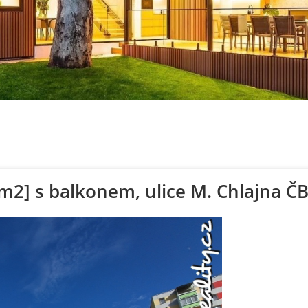
m2] s balkonem, ulice M. Chlajna Č