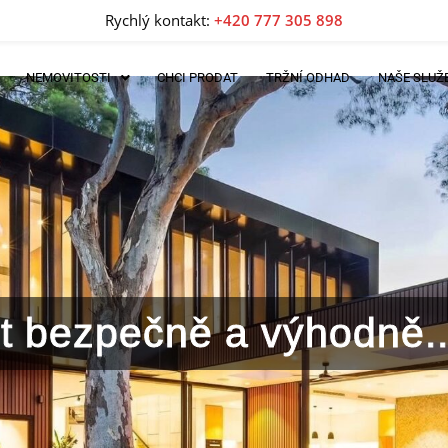
Rychlý kontakt:
+420 777 305 898
NEMOVITOSTI
CHCI PRODAT
TRŽNÍ ODHAD
NAŠE SLUŽ
lit bezpečně a výhodně..