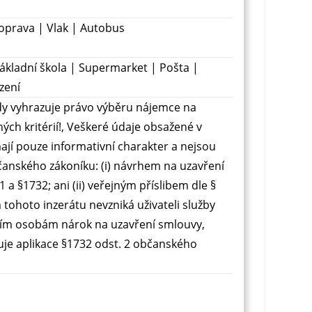
prava | Vlak | Autobus
ákladní škola | Supermarket | Pošta |
zení
ždy vyhrazuje právo výběru nájemce na
ných kritérií!, Veškeré údaje obsažené v
ají pouze informativní charakter a nejsou
čanského zákoníku: (i) návrhem na uzavření
 a §1732; ani (ii) veřejným příslibem dle §
tohoto inzerátu nevzniká uživateli služby
etím osobám nárok na uzavření smlouvy,
uje aplikace §1732 odst. 2 občanského