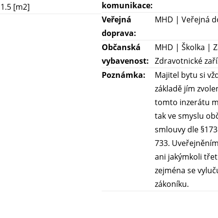
komunikace:
1.5 [m2]
Veřejná
MHD | Veřejná do
doprava:
Občanská
MHD | Školka | Z
vybavenost:
Zdravotnické zaří
Poznámka:
Majitel bytu si v
základě jím zvole
tomto inzerátu m
tak ve smyslu ob
smlouvy dle §1731
733. Uveřejněním 
ani jakýmkoli tř
zejména se vyluč
zákoníku.