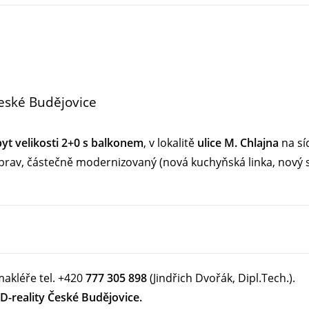
 České Budějovice
byt velikosti 2+0 s balkonem
, v lokalitě
ulice M. Chlajna
na sí
úprav, částečně modernizovaný (nová kuchyňská linka, nový
makléře tel. +420
777 305 898
(Jindřich Dvořák, Dipl.Tech.).
D-reality České Budějovice.