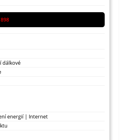
 898
í dálkové
e
í energií | Internet
ektu