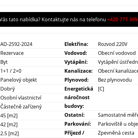
 Vás tato nabídka? Kontaktujte nás na telefonu
+420 777 305
AD-2592-2024
Elektřina:
Rozvod 220V
Rezervace
Vodovod:
Obecní vodovod
Byt
Vytápění:
Vytápění ústředn
1+1 / 2+0
Kanalizace:
Obecní kanalizac
Panelový objekt
Plynovod:
Bez plynovodu
Dobrý
Energetická
[C]
náročnost
Osobní vlastnictví
budovy:
Částečně zařízený
Ostatní:
Samostatné měřen
45 [m2]
Parkování:
Parkoviště u obj
42 [m2]
Příjezd /
Zpevněná cesta
2.5 [m2]