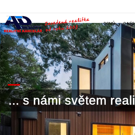
DOMŮ
O NÁS
... s námi světem rea