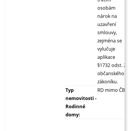
osobám
nárok na
uzavření
smlouvy,
zejména se
vylučuje
aplikace
§1732 odst. 2
občanského
zákoníku.
Typ
RD mimo ČB
nemovitosti -
Rodinné
domy: