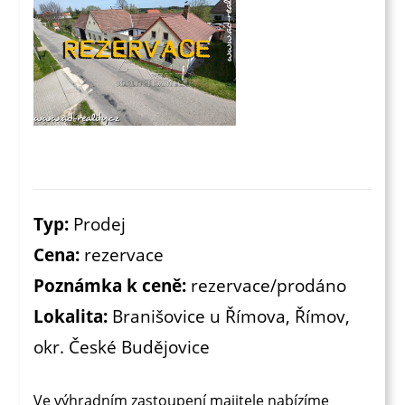
Typ:
Prodej
Cena:
rezervace
Poznámka k ceně:
rezervace/prodáno
Lokalita:
Branišovice u Římova, Římov,
okr. České Budějovice
Ve výhradním zastoupení majitele nabízíme