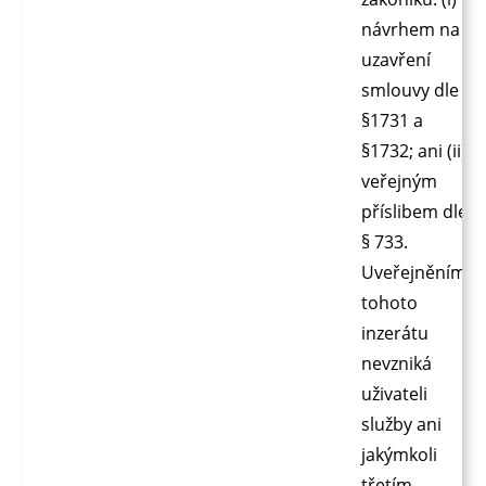
návrhem na
uzavření
smlouvy dle
§1731 a
§1732; ani (ii)
veřejným
příslibem dle
§ 733.
Uveřejněním
tohoto
inzerátu
nevzniká
uživateli
služby ani
jakýmkoli
třetím