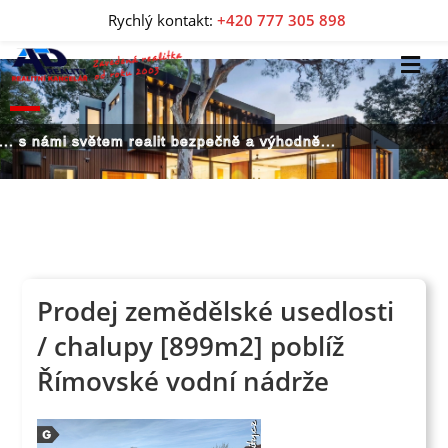
Rychlý kontakt:
+420 777 305 898
... s námi světem realit bezpečně a výhodně...
Prodej zemědělské usedlosti
/ chalupy [899m2] poblíž
Římovské vodní nádrže