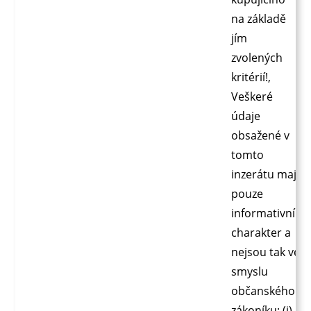
na základě
jím
zvolených
kritérií!,
Veškeré
údaje
obsažené v
tomto
inzerátu mají
pouze
informativní
charakter a
nejsou tak ve
smyslu
občanského
zákoníku: (i)