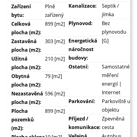
Kanalizace:
Septik /
Zařízení
Plně
jímka
bytu:
zařízený
Plynovod:
Bez
Celková
899 [m2]
plynovodu
plocha (m2):
Energetická
[G]
Zastavěná
303 [m2]
náročnost
plocha (m2):
budovy:
Užitná
210 [m2]
Ostatní:
Samostatné
plocha (m2):
měření
Obytná
79 [m2]
energií |
plocha (m2):
Internet
Nezastavěná
596 [m2]
Parkování:
Parkoviště u
plocha (m2):
objektu
Plocha
899 [m2]
Příjezd /
Zpevněná
pozemků
komunikace:
cesta
(m2):
Veřejná
Autobus
Plocha sklepa
10 [m2]