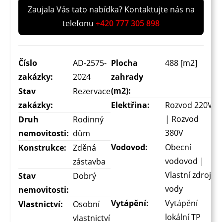
Zaujala Vás tato nabídka? Kontaktujte nás na
telefonu
+420 777 305 898
Číslo
AD-2575-
Plocha
488 [m2]
zakázky:
2024
zahrady
(m2):
Stav
Rezervace
zakázky:
Elektřina:
Rozvod 220V
| Rozvod
Druh
Rodinný
380V
nemovitosti:
dům
Vodovod:
Obecní
Konstrukce:
Zděná
vodovod |
zástavba
Vlastní zdroj
Stav
Dobrý
vody
nemovitosti:
Vytápění:
Vytápění
Vlastnictví:
Osobní
lokální TP
vlastnictví