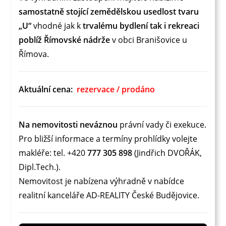
samostatně stojící zemědělskou usedlost tvaru
„U“
vhodné jak k
trvalému bydlení tak i rekreaci
poblíž Římovské nádrže
v obci Branišovice u
Římova.
Aktuální cena:
rezervace / prodáno
Na nemovitosti neváznou
právní vady či exekuce.
Pro bližší informace a termíny prohlídky volejte
makléře: tel. +420
777 305 898
(Jindřich DVOŘÁK,
Dipl.Tech.).
Nemovitost je nabízena výhradně v nabídce
realitní kanceláře AD-REALITY České Budějovice.