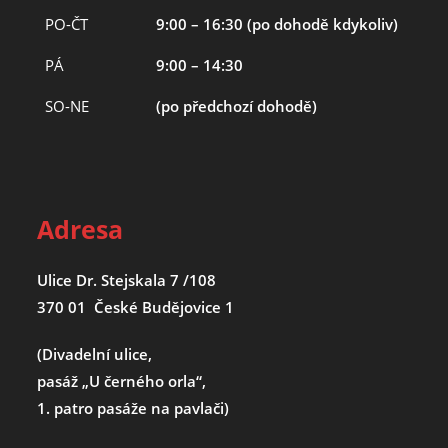
PO-ČT
9:00 – 16:30 (po dohodě kdykoliv)
PÁ
9:00 – 14:30
SO-NE
(po předchozí dohodě)
Adresa
Ulice Dr. Stejskala 7 /108
370 01 České Budějovice 1
(Divadelní ulice,
pasáž „U černého orla“,
1. patro pasáže na pavlači)