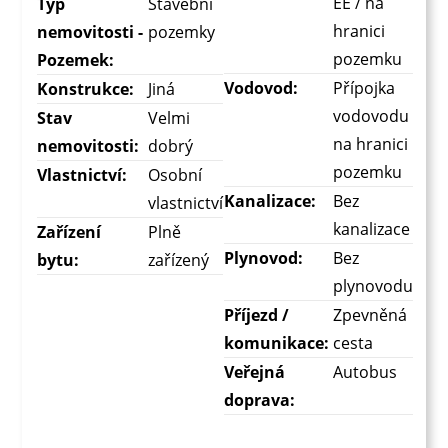
EE / na
Typ
Stavební
hranici
nemovitosti -
pozemky
pozemku
Pozemek:
Vodovod:
Přípojka
Konstrukce:
Jiná
vodovodu
Stav
Velmi
na hranici
nemovitosti:
dobrý
pozemku
Vlastnictví:
Osobní
Kanalizace:
Bez
vlastnictví
kanalizace
Zařízení
Plně
Plynovod:
Bez
bytu:
zařízený
plynovodu
Příjezd /
Zpevněná
komunikace:
cesta
Veřejná
Autobus
doprava: