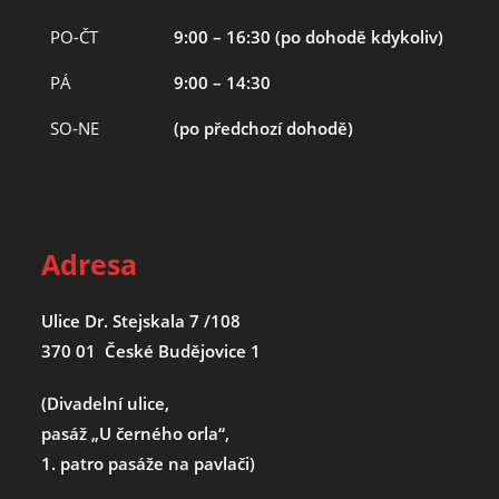
PO-ČT
9:00 – 16:30 (po dohodě kdykoliv)
PÁ
9:00 – 14:30
SO-NE
(po předchozí dohodě)
Adresa
Ulice Dr. Stejskala 7 /108
370 01 České Budějovice 1
(Divadelní ulice,
pasáž „U černého orla“,
1. patro pasáže na pavlači)