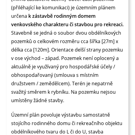
(přiléhající ke komunikaci) je územním plánem
určena
k zástavbě rodinným domem
venkovského charakteru či stavbou pro rekreaci.
Stavebně se jedná o soubor dvou obdélníkových
pozemků o celkovém rozměru cca šířka [27m] x
délka cca [120m]. Orientace delší strany pozemku
v ose východ – západ. Pozemek není oplocený a
aktuálně je využívaný pro hospodářské účely /
obhospodařovaný (smlouva s místním
družstvem / zemědělcem). Terén je nepatrně
svažitý směrem k rybníku. Na pozemku nejsou
umístěny žádné stavby.
Územní plán povoluje výstavbu samostatně
stojícího rodinného domu či rekreačního objektu
obdélníkového tvaru do L či do U, stavba