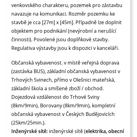
venkovského charakteru, pozemek pro zástavbu
navazuje na komunikaci. Rozměr pozemku ke
stavbě je cca [27m] x [45m]. Případně lze doplnit
objektem pro podnikání (nevýrobní a nerušící
činnosti). Povolené jsou doplňkové stavby.
Regulativa výstavby jsou k dispozici v kanceláři.
Občanská vybavenost. v místě veřejná doprava
(zastávka BUS), základní občanská vybavenost v
Trhových Svinech, přímo v Olešnici mateřská,
základní škola a smíšené zboží / obchod.
Dojezdová vzdálenost do Trhové Sviny
(8km/9min), Borovany (8km/9min), kompletní
občanská vybavenost v Českých Budějovicích
(25km/25min.).
Inženýrské sítě:
inženýrské sítě (
elektrika, obecní