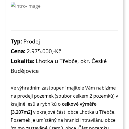
Typ:
Prodej
Cena:
2.975.000,-Kč
Lokalita:
Lhotka u Třebče, okr. České
Budějovice
Ve výhradním zastoupení majitele Vám nabízíme
na prodeji pozemek (soubor celkem 2 pozemků) v
krajině lesů a rybníků o
celkové výměře
[3.207m2]
v okrajové části obce Lhotka u Třebče.
Pozemek je umístěný na hranici intravilánu obce
(mimo zastavěné území) obce. Část pozemku