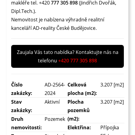
makléře tel. +420
777 305 898
(Jindřich Dvořák,
Dipl.Tech.).
Nemovitost je nabízena výhradně realitní
kanceláří AD-reality České Budějovice.
Zaujala Vás tato nabídka? Kontaktujte nás na
telefonu
+420 777 305 898
Číslo
AD-2564-
Celková
3.207 [m2]
zakázky:
2024
plocha (m2):
Stav
Aktivní
Plocha
3.207 [m2]
zakázky:
pozemků
(m2):
Druh
Pozemek
nemovitosti:
Elektřina:
Přípojka