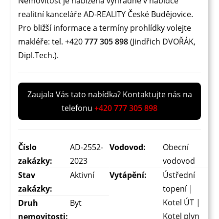
Nemovitost je nabízena výhradně v nabídce
realitní kanceláře AD-REALITY České Budějovice.
Pro bližší informace a termíny prohlídky volejte
makléře: tel. +420
777 305 898
(Jindřich DVOŘÁK,
Dipl.Tech.).
Zaujala Vás tato nabídka? Kontaktujte nás na
telefonu
+420 777 305 898
Číslo
AD-2552-
Vodovod:
Obecní
zakázky:
2023
vodovod
Stav
Aktivní
Vytápění:
Ústřední
zakázky:
topení |
Kotel ÚT |
Druh
Byt
Kotel plyn
nemovitosti: