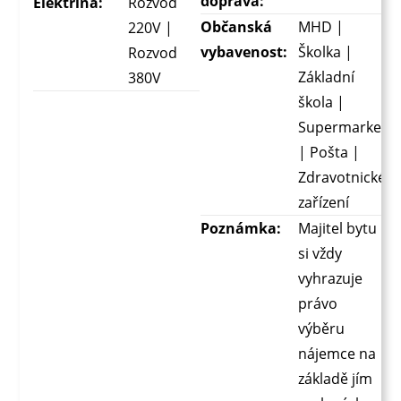
doprava:
Elektřina:
Rozvod
Občanská
MHD |
220V |
vybavenost:
Školka |
Rozvod
Základní
380V
škola |
Supermarket
| Pošta |
Zdravotnické
zařízení
Poznámka:
Majitel bytu
si vždy
vyhrazuje
právo
výběru
nájemce na
základě jím