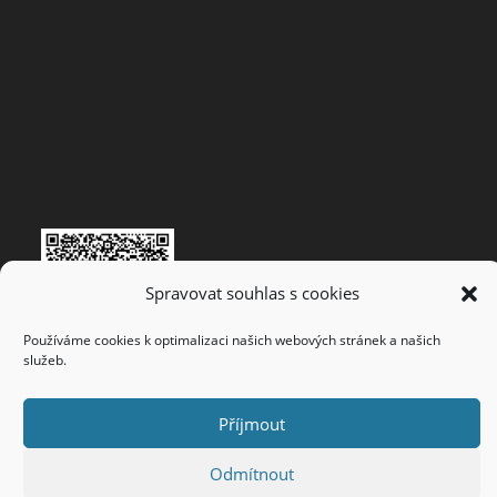
Spravovat souhlas s cookies
Používáme cookies k optimalizaci našich webových stránek a našich
služeb.
Příjmout
Vytvořeno
WebyOdHonzy
© 2022
Odmítnout