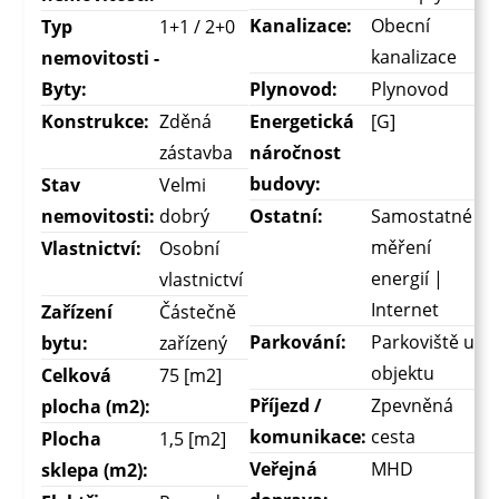
Kanalizace:
Obecní
Typ
1+1 / 2+0
kanalizace
nemovitosti -
Byty:
Plynovod:
Plynovod
Konstrukce:
Zděná
Energetická
[G]
zástavba
náročnost
budovy:
Stav
Velmi
nemovitosti:
dobrý
Ostatní:
Samostatné
měření
Vlastnictví:
Osobní
energií |
vlastnictví
Internet
Zařízení
Částečně
Parkování:
Parkoviště u
bytu:
zařízený
objektu
Celková
75 [m2]
Příjezd /
Zpevněná
plocha (m2):
komunikace:
cesta
Plocha
1,5 [m2]
Veřejná
MHD
sklepa (m2):