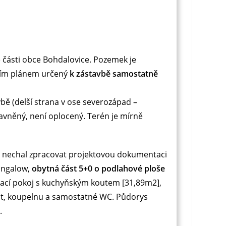
 části obce Bohdalovice. Pozemek je
mním plánem určený
k zástavbě samostatně
ě (delší strana v ose severozápad –
ravněný, není oplocený. Terén je mírně
u nechal zpracovat projektovou dokumentaci
bungalow,
obytná část 5+0 o podlahové ploše
ývací pokoj s kuchyňským koutem [31,89m2],
ost, koupelnu a samostatné WC. Půdorys
.