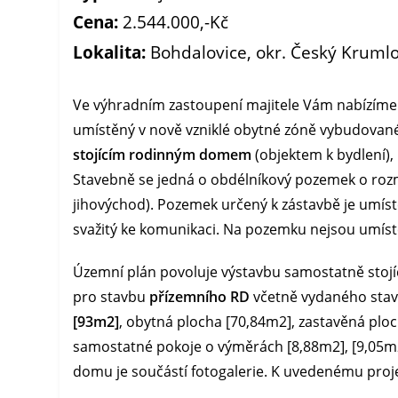
Cena:
2.544.000,-Kč
Lokalita:
Bohdalovice, okr. Český Kruml
Ve výhradním zastoupení majitele Vám nabízíme
umístěný v nově vzniklé obytné zóně vybudovan
stojícím rodinným domem
(objektem k bydlení),
Stavebně se jedná o obdélníkový pozemek o rozm
jihovýchod). Pozemek určený k zástavbě je umístě
svažitý ke komunikaci. Na pozemku nejsou umíst
Územní plán povoluje výstavbu samostatně stojí
pro stavbu
přízemního RD
včetně vydaného stave
[93m2]
, obytná plocha [70,84m2], zastavěná plo
samostatné pokoje o výměrách [8,88m2], [9,05m2
domu je součástí fotogalerie. K uvedenému proj