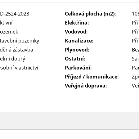
D-2524-2023
Celková plocha (m2):
10
ktivní
Elektřina:
Pří
ozemek
Vodovod:
Př
tavební pozemky
Kanalizace:
Pří
děná zástavba
Plynovod:
Be
elmi dobrý
Ostatní:
Sa
sobní vlastnictví
Parkování:
Par
Příjezd / komunikace:
Zp
Veřejná doprava:
Ve