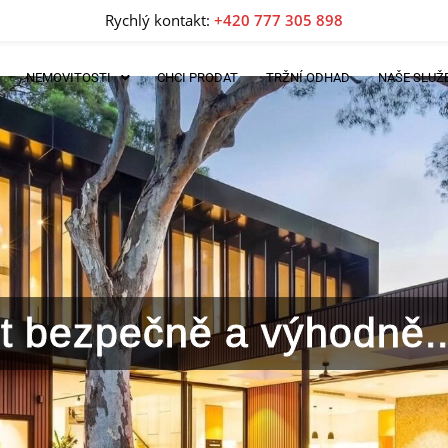
Rychlý kontakt:
+420 777 305 898
NEMOVITOSTI
CHCI PRODAT
TRŽNÍ ODHAD
NAŠE SLUŽ
lit bezpečně a výhodně..