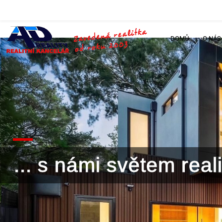
DOMŮ
O NÁS
... s námi světem rea