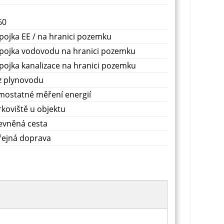
60
pojka EE / na hranici pozemku
ípojka vodovodu na hranici pozemku
pojka kanalizace na hranici pozemku
z plynovodu
mostatné měření energií
koviště u objektu
evněná cesta
řejná doprava