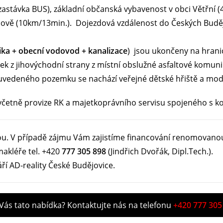
zastávka BUS), základní občanská vybavenost v obci Větřn
vě (10km/13min.). Dojezdová vzdálenost do Českých Buděj
rika + obecní vodovod + kanalizace
) jsou ukončeny na hrani
 z jihovýchodní strany z místní obslužné asfaltové komun
 uvedeného pozemku se nachází veřejné dětské hřiště a mod
četně provize RK a majetkoprávního servisu spojeného s ko
ou. V případě zájmu Vám zajistíme financování renomovano
makléře tel. +420
777 305 898
(Jindřich Dvořák, Dipl.Tech.).
ří AD-reality České Budějovice.
 Vás tato nabídka? Kontaktujte nás na telefonu
+420 777 305