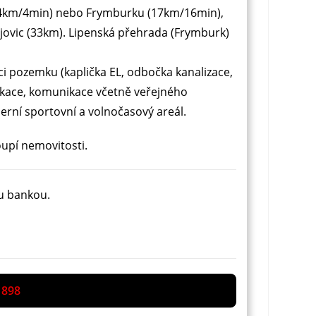
í (4km/4min) nebo Frymburku (17km/16min),
ovic (33km). Lipenská přehrada (Frymburk)
ci pozemku (kaplička EL, odbočka kanalizace,
ikace, komunikace včetně veřejného
erní sportovní a volnočasový areál.
upí nemovitosti.
u bankou.
 898