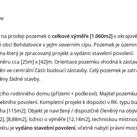
ov
 na prodeji pozemek o
celkové výměře [1.060m2]
v okrajové
é obcí Bohdalovice v jejím severním cípu. Pozemek je úze
 na který je zpracovaný projekt a vydáno stavební povolení.
ěru cca [25m] x [42]m. Orientace pozemku vhodná k zástavb
n ve centrální části budoucí zástavby. Celý pozemek je zat
ěny žádné stavby.
cího rodinného domu (přízemí + podkroví). Majitel pozemk
bního povolení. Kompletní projekt k dispozici v RK. typu 
cha [115m2]. Objekt je navržený / dispozičně členěný na ob
], [8,88m2], ložnici o výměře [12,14m2], technickou místn
ektu je
vydáno stavební povolení
, včetně nabytí právní moci