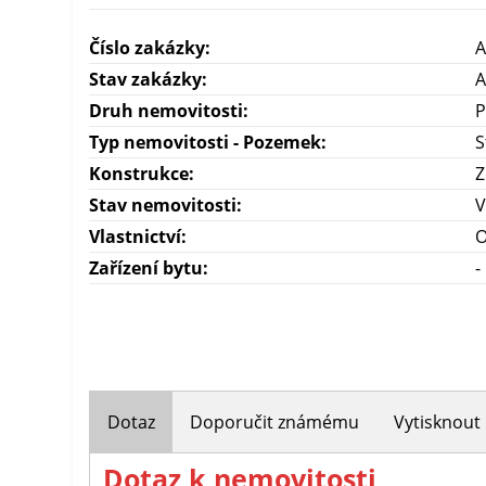
Číslo zakázky:
A
Stav zakázky:
A
Druh nemovitosti:
P
Typ nemovitosti - Pozemek:
S
Konstrukce:
Z
Stav nemovitosti:
V
Vlastnictví:
O
Zařízení bytu:
-
Dotaz
Doporučit známému
Vytisknout
Dotaz k nemovitosti