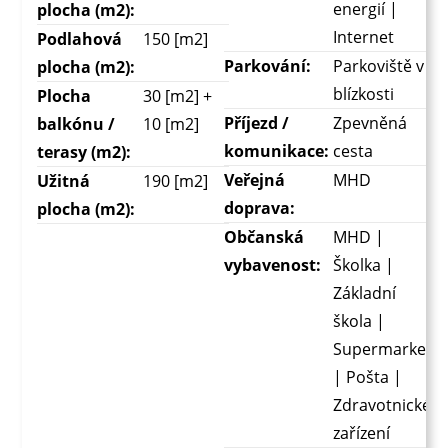
energií |
plocha (m2):
Internet
Podlahová
150 [m2]
Parkování:
Parkoviště v
plocha (m2):
blízkosti
Plocha
30 [m2] +
Příjezd /
Zpevněná
balkónu /
10 [m2]
komunikace:
cesta
terasy (m2):
Veřejná
MHD
Užitná
190 [m2]
doprava:
plocha (m2):
Občanská
MHD |
vybavenost:
Školka |
Základní
škola |
Supermarket
| Pošta |
Zdravotnické
zařízení