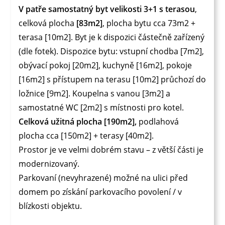
V patře samostatný byt velikosti 3+1 s terasou
,
celková plocha
[83m2]
, plocha bytu cca 73m2 +
terasa [10m2]. Byt je k dispozici částečně zařízený
(dle fotek). Dispozice bytu: vstupní chodba [7m2],
obývací pokoj [20m2], kuchyně [16m2], pokoje
[16m2] s přístupem na terasu [10m2] průchozí do
ložnice [9m2]. Koupelna s vanou [3m2] a
samostatné WC [2m2] s místnosti pro kotel.
Celková užitná plocha [190m2],
podlahová
plocha cca [150m2] + terasy [40m2].
Prostor je ve velmi dobrém stavu – z větší části je
modernizovaný.
Parkovaní (nevyhrazené) možné na ulici před
domem po získání parkovacího povolení / v
blízkosti objektu.