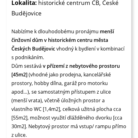
Lokalita:
historické centrum ČB, České
Budějovice
Nabízíme k dlouhodobému pronájmu
menší
činžovní dům v historickém centru města
Českých Budějovic
vhodný k bydlení v kombinací
s podnikáním.
Dům sestává
v přízemí z nebytového prostoru
[45m2]
(vhodné jako prodejna, kancelářské
prostory, hobby dílna, garáž pro motorku
apod…), se samostatným přístupem z ulice
(menší vrata), včetně úložných prostor a
vlastního WC [1,4m2], celková užitná plocha cca
[55m2], možnost využití dlážděného dvorku [cca
30m2]. Nebytový prostor má vstup/ rampu přímo
z ulice.