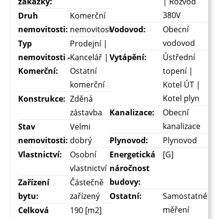
zakázky:
| Rozvod
380V
Druh
Komerční
nemovitosti:
nemovitost
Vodovod:
Obecní
vodovod
Typ
Prodejní |
nemovitosti -
Kancelář |
Vytápění:
Ústřední
Komerční:
Ostatní
topení |
komerční
Kotel ÚT |
Kotel plyn
Konstrukce:
Zděná
zástavba
Kanalizace:
Obecní
kanalizace
Stav
Velmi
nemovitosti:
dobrý
Plynovod:
Plynovod
Vlastnictví:
Osobní
Energetická
[G]
vlastnictví
náročnost
budovy:
Zařízení
Částečně
bytu:
zařízený
Ostatní:
Samostatné
měření
Celková
190 [m2]