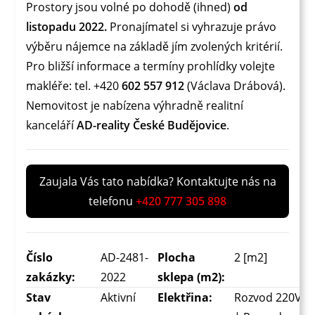
Prostory jsou volné po dohodě (ihned)
od
listopadu 2022.
Pronajímatel si vyhrazuje právo
výběru nájemce na základě jím zvolených kritérií.
Pro bližší informace a termíny prohlídky volejte
makléře: tel. +420
602 557 912
(Václava Drábová).
Nemovitost je nabízena výhradně realitní
kanceláří
AD-reality České Budějovice
.
Zaujala Vás tato nabídka? Kontaktujte nás na
telefonu
+420 777 305 898
Číslo
AD-2481-
Plocha
2 [m2]
zakázky:
2022
sklepa (m2):
Stav
Aktivní
Elektřina:
Rozvod 220V