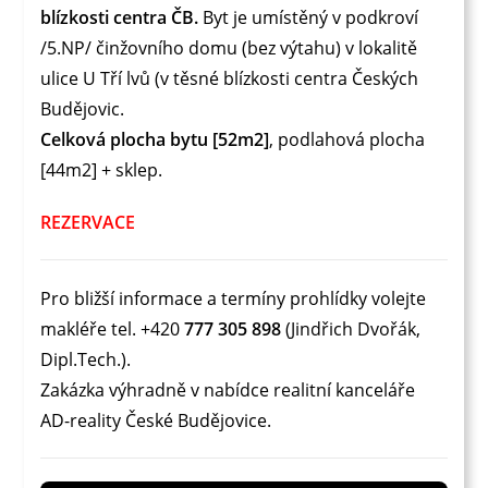
blízkosti centra ČB.
Byt je umístěný v podkroví
/5.NP/ činžovního domu (bez výtahu) v lokalitě
ulice U Tří lvů (v těsné blízkosti centra Českých
Budějovic.
Celková plocha bytu [52m2]
, podlahová plocha
[44m2] + sklep.
REZERVACE
Pro bližší informace a termíny prohlídky volejte
makléře tel. +420
777 305 898
(Jindřich Dvořák,
Dipl.Tech.).
Zakázka výhradně v nabídce realitní kanceláře
AD-reality České Budějovice.