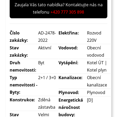
Zaujala Vás tato nabídka? Kontaktujte nás na
telefonu
+420 777 305 898
Číslo
AD-2478-
Elektřina:
Rozvod
zakázky:
2022
220V
Stav
Aktivní
Vodovod:
Obecní
zakázky:
vodovod
Druh
Byt
Vytápění:
Kotel ÚT |
nemovitosti:
Kotel plyn
Typ
2+1 / 3+0
Kanalizace:
Obecní
nemovitosti -
kanalizace
Byty:
Plynovod:
Plynovod
Konstrukce:
Zděná
Energetická
[D]
zástavba
náročnost
Stav
Velmi
budovy: