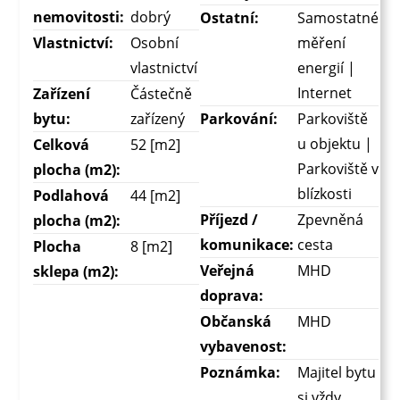
nemovitosti:
dobrý
Ostatní:
Samostatné
Vlastnictví:
Osobní
měření
vlastnictví
energií |
Internet
Zařízení
Částečně
bytu:
zařízený
Parkování:
Parkoviště
u objektu |
Celková
52 [m2]
Parkoviště v
plocha (m2):
blízkosti
Podlahová
44 [m2]
Příjezd /
Zpevněná
plocha (m2):
komunikace:
cesta
Plocha
8 [m2]
Veřejná
MHD
sklepa (m2):
doprava:
Občanská
MHD
vybavenost:
Poznámka:
Majitel bytu
si vždy