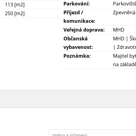
Parkování:
Parkovišt
113 [m2]
Příjezd /
Zpevněná 
250 [m2]
komunikace:
Veřejná doprava:
MHD
Občanská
MHD | Ško
vybavenost:
| Zdravotn
Poznámka:
Majitel by
na základě