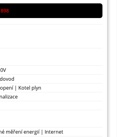
 898
20V
odovod
opení | Kotel plyn
nalizace
é měření energií | Internet