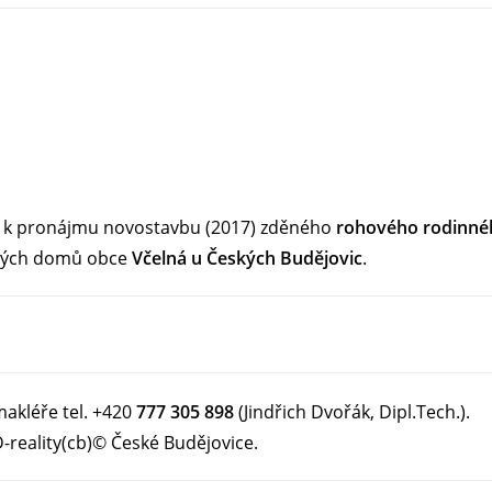
e k pronájmu novostavbu (2017) zděného
rohového rodinného
nných domů obce
Včelná u Českých Budějovic
.
makléře tel. +420
777 305 898
(Jindřich Dvořák, Dipl.Tech.).
-reality(cb)© České Budějovice.