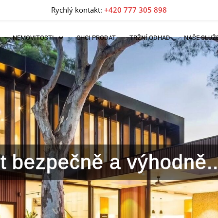
Rychlý kontakt:
+420 777 305 898
NEMOVITOSTI
CHCI PRODAT
TRŽNÍ ODHAD
NAŠE SLUŽ
lit bezpečně a výhodně..