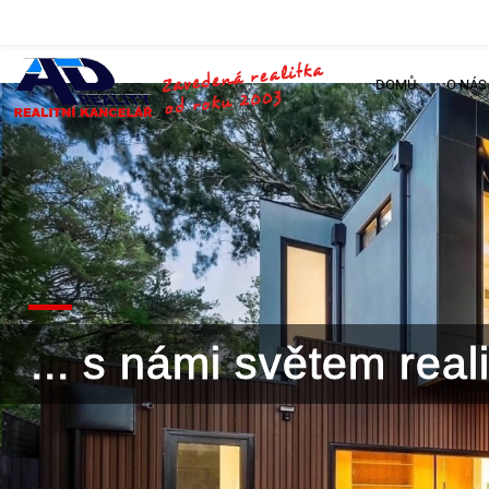
DOMŮ
O NÁS
... s námi světem rea