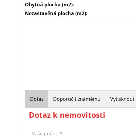
Obytná plocha (m2):
Nezastavěná plocha (m2):
Dotaz
Doporučit známému
Vytisknout
Dotaz k nemovitosti
Vaše jméno *: