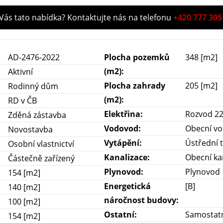
 Vás tato nabídka? Kontaktujte nás na telefonu
+420 777 305
AD-2476-2022
Plocha pozemků
348 [m2]
(m2):
Aktivní
Plocha zahrady
205 [m2]
Rodinný dům
(m2):
RD v ČB
Elektřina:
Rozvod 2
Zděná zástavba
Vodovod:
Obecní v
Novostavba
Vytápění:
Ústřední t
Osobní vlastnictví
Kanalizace:
Obecní ka
Částečně zařízený
Plynovod:
Plynovod
154 [m2]
Energetická
[B]
140 [m2]
náročnost budovy:
100 [m2]
Ostatní:
Samostatn
154 [m2]