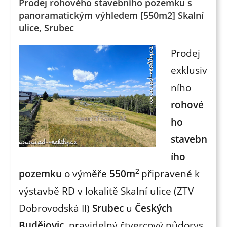
Prodej rohového stavebního pozemku s
panoramatickým výhledem [550m2] Skalní
ulice, Srubec
Prodej
exklusiv
ního
rohové
ho
stavebn
ího
2
pozemku
o výměře
550m
připravené k
výstavbě RD v lokalitě Skalní ulice (ZTV
Dobrovodská II)
Srubec
u
Českých
Budějovic,
pravidelný čtvercový půdorys,