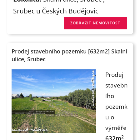
Srubec u Českých Budějovic
Prodej stavebního pozemku [632m2] Skalní
ulice, Srubec
Prodej
stavebn
ího
pozemk
u o
výměře
2
632m