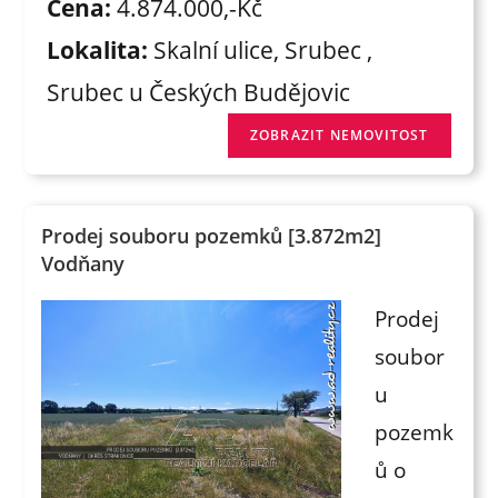
Cena:
4.874.000,-Kč
Lokalita:
Skalní ulice, Srubec ,
Srubec u Českých Budějovic
Prodej souboru pozemků [3.872m2]
Vodňany
Prodej
soubor
u
pozemk
ů o