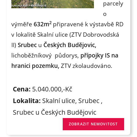
parcely
o
2
výměře
632m
připravené k výstavbě RD
v lokalitě Skalní ulice (ZTV Dobrovodská
II)
Srubec
u
Českých Budějovic,
lichoběžníkový půdorys,
přípojky IS na
hranici pozemku,
ZTV zkolaudováno.
Cena:
5.040.000,-Kč
Lokalita:
Skalní ulice, Srubec ,
Srubec u Českých Budějovic