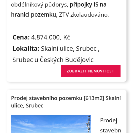
obdélníkový půdorys,
přípojky IS na
hranici pozemku,
ZTV zkolaudováno.
Cena:
4.874.000,-Kč
Lokalita:
Skalní ulice, Srubec ,
Srubec u Českých Budějovic
Prodej stavebního pozemku [613m2] Skalní
ulice, Srubec
Prodej
stavebn