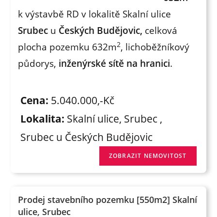
k výstavbě RD v lokalitě Skalní ulice
Srubec
u
Českých Budějovic,
celková
2
plocha pozemku 632m
, lichoběžníkový
půdorys,
inženýrské sítě na hranici
.
Cena:
5.040.000,-Kč
Lokalita:
Skalní ulice, Srubec ,
Srubec u Českých Budějovic
Prodej stavebního pozemku [550m2] Skalní
ulice, Srubec