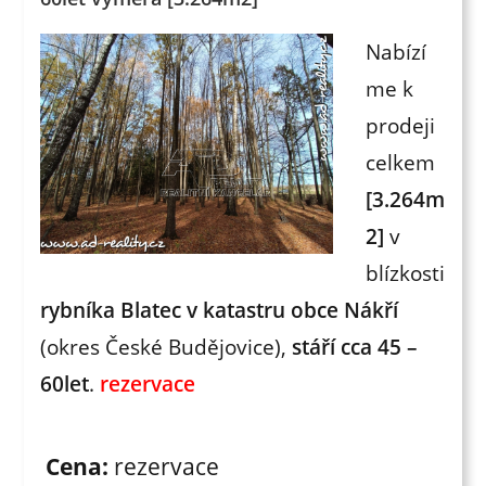
Nabízí
me k
prodeji
celkem
[3.264m
2]
v
blízkosti
rybníka Blatec v katastru obce Nákří
(okres České Budějovice),
stáří cca 45 –
60let
.
rezervace
Cena:
rezervace