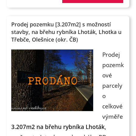
Prodej pozemku [3.207m2] s možností
stavby, na břehu rybníka Lhoták, Lhotka u
Třebče, Olešnice (okr. ČB)
Prodej
pozemk
ové
parcely
o
celkové
výměře
3.207m2 na břehu rybníka Lhoták
,