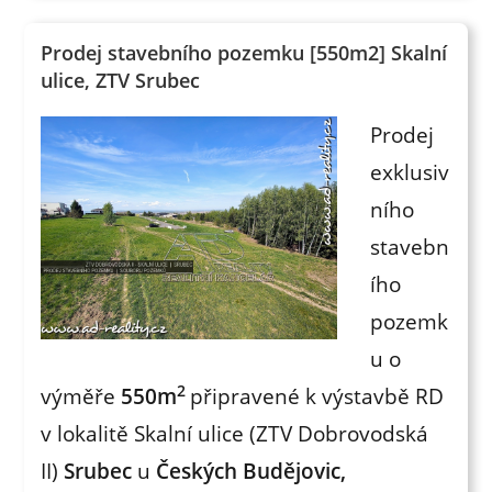
Prodej stavebního pozemku [550m2] Skalní
ulice, ZTV Srubec
Prodej
exklusiv
ního
stavebn
ího
pozemk
u o
2
výměře
550m
připravené k výstavbě RD
v lokalitě Skalní ulice (ZTV Dobrovodská
II)
Srubec
u
Českých Budějovic,