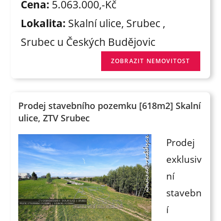
Cena:
5.063.000,-Kč
Lokalita:
Skalní ulice, Srubec ,
Srubec u Českých Budějovic
Prodej stavebního pozemku [618m2] Skalní
ulice, ZTV Srubec
Prodej
exklusiv
ní
stavebn
í