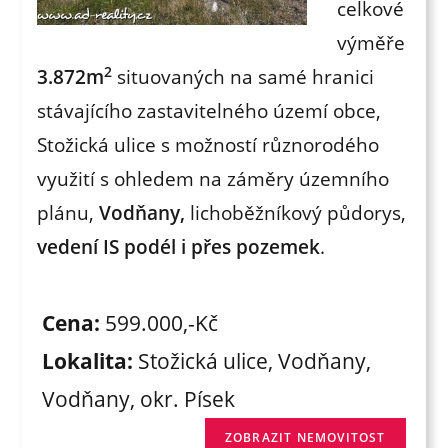
celkové
výměře
2
3.872m
situovaných na samé hranici
stávajícího zastavitelného území obce,
Stožická ulice s možností různorodého
využití s ohledem na záměry územního
plánu,
Vodňany
,
lichoběžníkový půdorys,
vedení IS podél i přes pozemek
.
Cena:
599.000,-Kč
Lokalita:
Stožická ulice, Vodňany,
Vodňany, okr. Písek