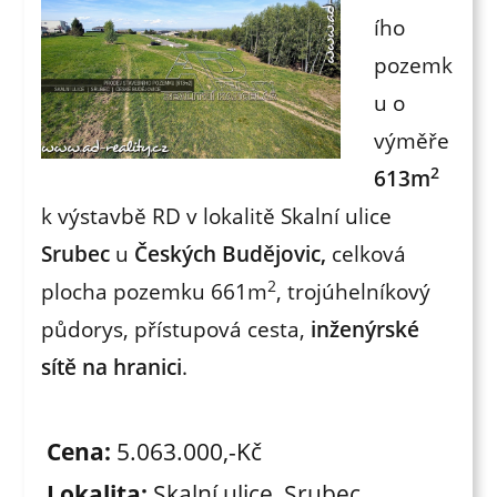
ího
pozemk
u o
výměře
2
613m
k výstavbě RD v lokalitě Skalní ulice
Srubec
u
Českých Budějovic,
celková
2
plocha pozemku 661m
, trojúhelníkový
půdorys, přístupová cesta,
inženýrské
sítě na hranici
.
Cena:
5.063.000,-Kč
Lokalita:
Skalní ulice, Srubec ,