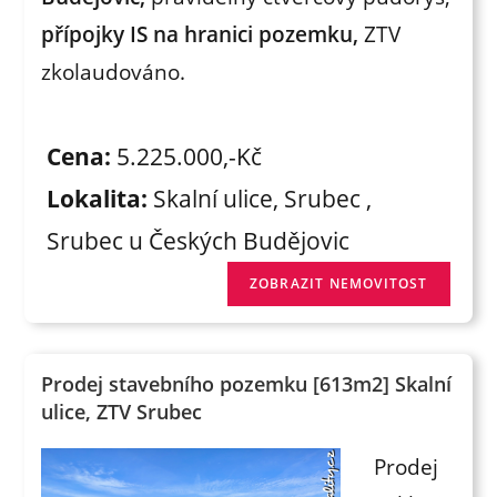
přípojky IS na hranici pozemku,
ZTV
zkolaudováno.
Cena:
5.225.000,-Kč
Lokalita:
Skalní ulice, Srubec ,
Srubec u Českých Budějovic
Prodej stavebního pozemku [613m2] Skalní
ulice, ZTV Srubec
Prodej