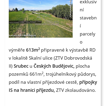
exklusiv
ní
stavebn
í
parcely
o
2
výměře
613m
připravené k výstavbě RD
v lokalitě Skalní ulice (ZTV Dobrovodská
II)
Srubec
u
Českých Budějovic,
plocha
2
pozemků 661m
, trojúhelníkový půdorys,
podíl na vlastní příjezdové cestě,
přípojky
IS na hranici příjezdu,
ZTV zkolaudováno.