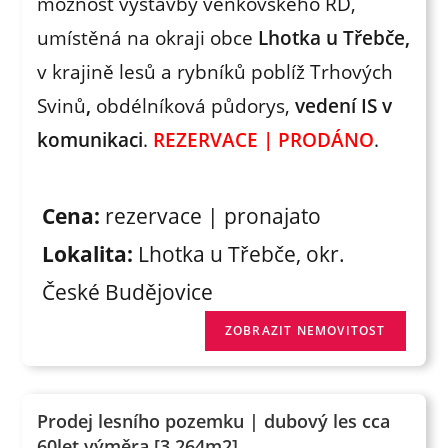
možnost výstavby venkovského RD,
umístěná na okraji obce
Lhotka u Třebče,
v krajině lesů a rybníků poblíž Trhových
Svinů
,
obdélníková půdorys,
vedení IS v
komunikaci
.
REZERVACE | PRODÁNO
.
Cena:
rezervace | pronajato
Lokalita:
Lhotka u Třebče, okr.
České Budějovice
Prodej lesního pozemku | dubový les cca
60let výměra [3.264m2]