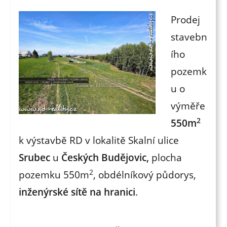
Prodej
stavebn
ího
pozemk
u o
výměře
2
550m
k výstavbě RD v lokalitě Skalní ulice
Srubec
u
Českých Budějovic,
plocha
2
pozemku 550m
, obdélníkový půdorys,
inženýrské sítě na hranici
.