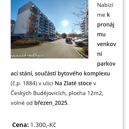
Nabízí
me
k
pronáj
mu
venkov
ní
parkov
ací stání, součástí bytového komplexu
(č.p. 1884) v ulici
Na Zlaté stoce
v
Českých Budějovicích, plocha 12m2,
volné od
březen_2025
.
Cena:
1.300,-Kč