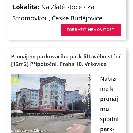
Lokalita:
Na Zlaté stoce / Za
Stromovkou, České Budějovice
Pronájem parkovacího park-liftového stání
[12m2] Přípotoční, Praha 10, Vršovice
Nabízí
me
k
pronáj
mu
spodní
park-