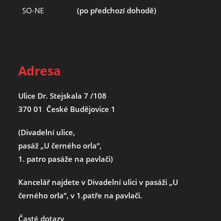
SO-NE
(po předchozí dohodě)
Adresa
Ulice Dr. Stejskala 7 /108
370 01 České Budějovice 1
(Divadelní ulice,
pasáž „U černého orla“,
1. patro pasáže na pavlači)
Kancelář najdete v Divadelní ulici v pasáži „U
černého orla“, v 1.patře na pavlači.
Časté dotazy