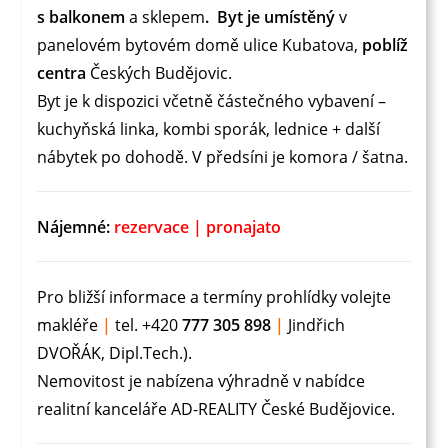
s balkonem
a sklepem
.
Byt je umístěný
v
panelovém bytovém domě ulice Kubatova,
poblíž
centra
Českých Budějovic.
Byt je k dispozici včetně částečného vybavení –
kuchyňská linka, kombi sporák, lednice + další
nábytek po dohodě. V předsíni je komora / šatna.
Nájemné:
rezervace | pronajato
Pro bližší informace a termíny prohlídky volejte
makléře
|
tel. +420
777 305 898
|
Jindřich
DVOŘÁK, Dipl.Tech.).
Nemovitost je nabízena výhradně v nabídce
realitní kanceláře AD-REALITY České Budějovice.