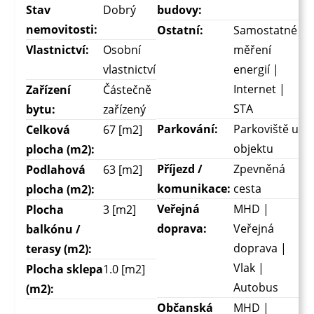
Stav
Dobrý
budovy:
nemovitosti:
Ostatní:
Samostatné
Vlastnictví:
Osobní
měření
vlastnictví
energií |
Internet |
Zařízení
Částečně
STA
bytu:
zařízený
Parkování:
Parkoviště u
Celková
67 [m2]
objektu
plocha (m2):
Příjezd /
Zpevněná
Podlahová
63 [m2]
komunikace:
cesta
plocha (m2):
Veřejná
MHD |
Plocha
3 [m2]
doprava:
Veřejná
balkónu /
doprava |
terasy (m2):
Vlak |
Plocha sklepa
1.0 [m2]
Autobus
(m2):
Občanská
MHD |