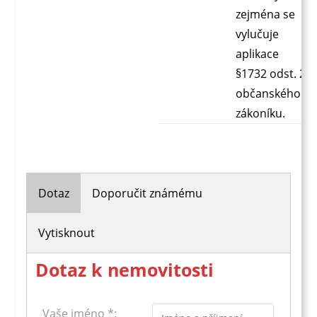
zejména se
vylučuje
aplikace
§1732 odst. 2
občanského
zákoníku.
Dotaz
Doporučit známému
Vytisknout
Dotaz k nemovitosti
Vaše jméno *: