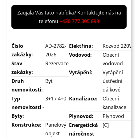
Zaujala Vás tato nabídka? Kontaktujte nás na
telefonu
+420 777 305 898
Číslo
AD-2782-
Elektřina:
Rozvod 220V
zakázky:
2026
Vodovod:
Obecní
Stav
Rezervace
vodovod
zakázky:
Vytápění:
Vytápění
Druh
Byt
ústřední
nemovitosti:
dálkové
Typ
3+1 / 4+0
Kanalizace:
Obecní
nemovitosti -
kanalizace
Byty:
Plynovod:
Plynovod
Konstrukce:
Panelový
Energetická
[C]
objekt
náročnost