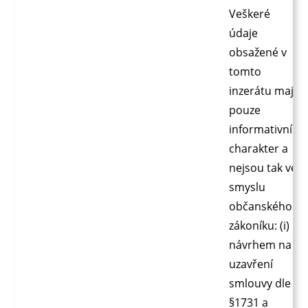
Veškeré
údaje
obsažené v
tomto
inzerátu mají
pouze
informativní
charakter a
nejsou tak ve
smyslu
občanského
zákoníku: (i)
návrhem na
uzavření
smlouvy dle
§1731 a