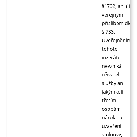
§1732; ani (ii)
veřejným
příslibem dle
§ 733.
Uveřejněním
tohoto
inzerátu
nevzniká
uživateli
služby ani
jakýmkoli
třetím
osobám
nárok na
uzavření
smlouvy,