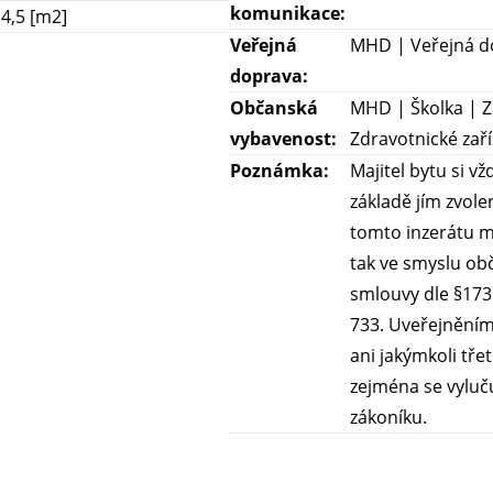
komunikace:
4,5 [m2]
Veřejná
MHD | Veřejná do
doprava:
Občanská
MHD | Školka | Z
vybavenost:
Zdravotnické zaří
Poznámka:
Majitel bytu si v
základě jím zvole
tomto inzerátu m
tak ve smyslu ob
smlouvy dle §1731
733. Uveřejněním 
ani jakýmkoli tř
zejména se vyluč
zákoníku.