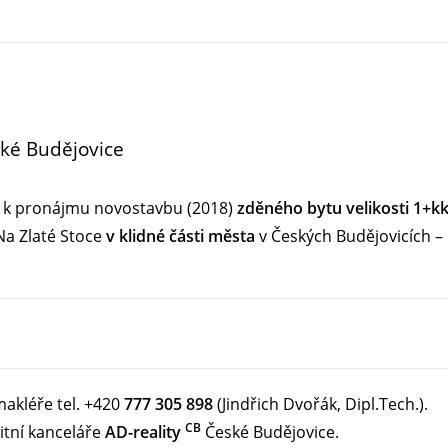
ské Budějovice
e k pronájmu novostavbu (2018)
zděného
bytu velikosti 1+k
i Na Zlaté Stoce
v klidné části města
v Českých Budějovicích – 
makléře tel. +420
777 305 898
(Jindřich Dvořák, Dipl.Tech.).
CB
itní kanceláře
AD-reality
České Budějovice.