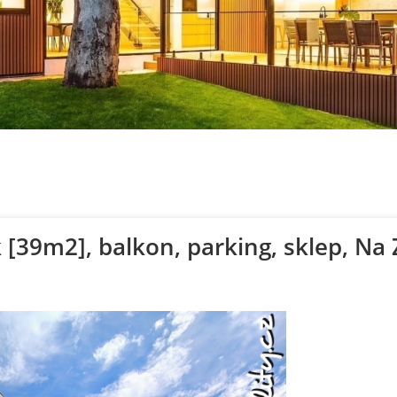
39m2], balkon, parking, sklep, Na Z