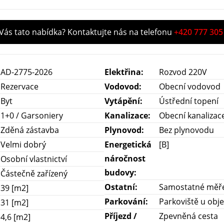
 Vás tato nabídka? Kontaktujte nás na telefonu
+420 777 305
AD-2775-2026
Elektřina:
Rozvod 220V
Rezervace
Vodovod:
Obecní vodovod
Byt
Vytápění:
Ústřední topení
1+0 / Garsoniery
Kanalizace:
Obecní kanalizac
Zděná zástavba
Plynovod:
Bez plynovodu
Velmi dobrý
Energetická
[B]
náročnost
Osobní vlastnictví
budovy:
Částečně zařízený
Ostatní:
Samostatné měřen
39 [m2]
Parkování:
Parkoviště u obje
31 [m2]
Příjezd /
Zpevněná cesta
4,6 [m2]