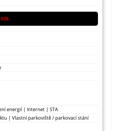
 898
e
í energií | Internet | STA
ktu | Vlastní parkoviště / parkovací stání