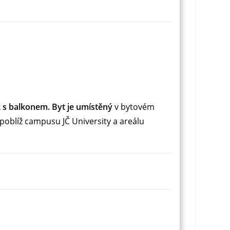
k s balkonem.
Byt je umístěný
v bytovém
poblíž campusu JČ University a areálu