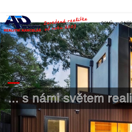
DOMŮ
O NÁS
... s námi světem rea