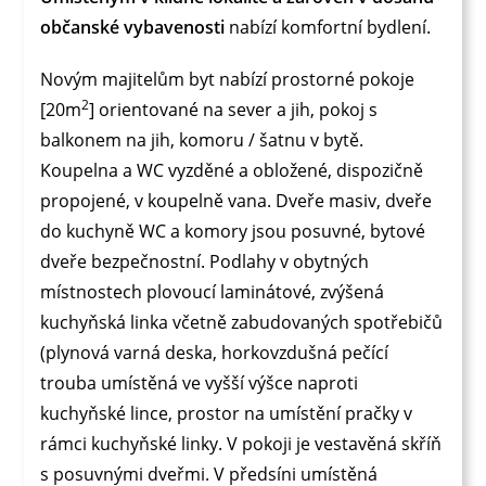
občanské vybavenosti
nabízí komfortní bydlení.
Novým majitelům byt nabízí prostorné pokoje
2
[20m
] orientované na sever a jih, pokoj s
balkonem na jih, komoru / šatnu v bytě.
Koupelna a WC vyzděné a obložené, dispozičně
propojené, v koupelně vana. Dveře masiv, dveře
do kuchyně WC a komory jsou posuvné, bytové
dveře bezpečnostní. Podlahy v obytných
místnostech plovoucí laminátové, zvýšená
kuchyňská linka včetně zabudovaných spotřebičů
(plynová varná deska, horkovzdušná pečící
trouba umístěná ve vyšší výšce naproti
kuchyňské lince, prostor na umístění pračky v
rámci kuchyňské linky. V pokoji je vestavěná skříň
s posuvnými dveřmi. V předsíni umístěná