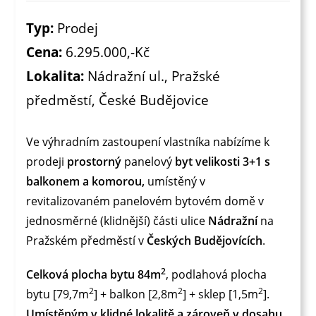
Typ:
Prodej
Cena:
6.295.000,-Kč
Lokalita:
Nádražní ul., Pražské
předměstí, České Budějovice
Ve výhradním zastoupení vlastníka nabízíme k
prodeji
prostorný
panelový
byt velikosti 3+1 s
balkonem a komorou,
umístěný v
revitalizovaném panelovém bytovém domě v
jednosměrné (klidnější) části ulice
Nádražní
na
Pražském předměstí v
Českých Budějovících
.
2
Celková plocha bytu 84m
, podlahová plocha
2
2
2
bytu [79,7m
] + balkon [2,8m
] + sklep [1,5m
].
Umístěným v klidné lokalitě a zároveň v dosahu