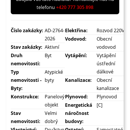
telefonu
+420 777 305 898
Číslo zakázky:
AD-2764-
Elektřina:
Rozvod 220V
2026
Vodovod:
Obecní
Stav zakázky:
Aktivní
vodovod
Druh
Byt
Vytápění:
Vytápění
nemovitosti:
ústřední
dálkové
Typ
Atypické
nemovitosti -
byty
Kanalizace:
Obecní
Byty:
kanalizace
Konstrukce:
Panelový
Plynovod:
Plynovod
objekt
Energetická
[C]
Stav
Velmi
náročnost
nemovitosti:
dobrý
budovy:
Vlastnictví:
Družstvo
Ostatní:
Samostatné