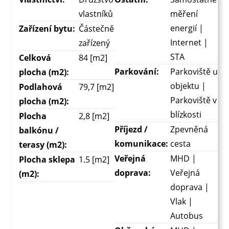
vlastníků
měření
energií |
Zařízení bytu:
Částečně
Internet |
zařízený
STA
Celková
84 [m2]
Parkování:
Parkoviště u
plocha (m2):
objektu |
Podlahová
79,7 [m2]
Parkoviště v
plocha (m2):
blízkosti
Plocha
2,8 [m2]
Příjezd /
Zpevněná
balkónu /
komunikace:
cesta
terasy (m2):
Veřejná
MHD |
Plocha sklepa
1.5 [m2]
doprava:
Veřejná
(m2):
doprava |
Vlak |
Autobus