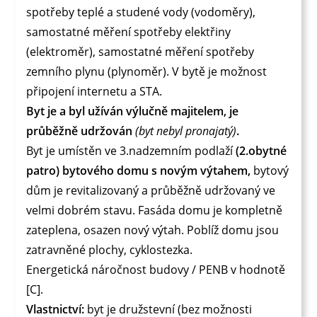
spotřeby teplé a studené vody (vodoměry),
samostatné měření spotřeby elektřiny
(elektroměr), samostatné měření spotřeby
zemního plynu (plynoměr). V bytě je možnost
připojení internetu a STA.
Byt je a byl užíván výlučně majitelem, je
průběžně udržován
(byt nebyl pronajatý)
.
Byt je umístěn ve 3.nadzemním podlaží
(2.obytné
patro) bytového domu s novým výtahem,
bytový
dům je revitalizovaný a průběžně udržovaný ve
velmi dobrém stavu. Fasáda domu je kompletně
zateplena, osazen nový výtah. Poblíž domu jsou
zatravněné plochy, cyklostezka.
Energetická náročnost budovy / PENB v hodnotě
[C].
Vlastnictví:
byt je družstevní (bez možnosti