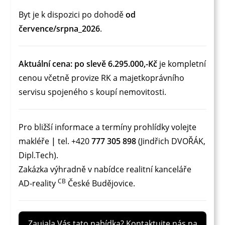
Byt je k dispozici po dohodě
od
července/srpna_2026
.
Aktuální cena: po slevě 6.295.000,-Kč
je kompletní
cenou včetně provize RK a majetkoprávního
servisu spojeného s koupí nemovitosti.
Pro bližší informace a termíny prohlídky volejte
makléře
|
tel. +420
777 305 898
(Jindřich DVOŘÁK,
Dipl.Tech).
Zakázka výhradně v nabídce realitní kanceláře
CB
AD-reality
České Budějovice.
Zaujala Vás tato nabídka? Kontaktujte nás na