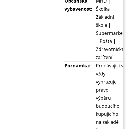
Občanská
MHD |
vybavenost:
Školka |
Základní
škola |
Supermarket
| Pošta |
Zdravotnické
zařízení
Poznámka:
Prodávající si
vždy
vyhrazuje
právo
výběru
budoucího
kupujícího
na základě