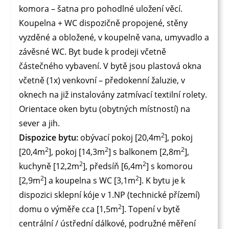
komora – šatna pro pohodlné uložení věcí.
Koupelna + WC dispozičně propojené, stěny
vyzděné a obložené, v koupelně vana, umyvadlo a
závěsné WC. Byt bude k prodeji včetně
částečného vybavení. V bytě jsou plastová okna
včetně (1x) venkovní – předokenní žaluzie, v
oknech na již instalovány zatmívací textilní rolety.
Orientace oken bytu (obytných místností) na
sever a jih.
2
Dispozice bytu:
obývací pokoj [20,4m
], pokoj
2
2
2
[20,4m
], pokoj [14,3m
] s balkonem [2,8m
],
2
2
kuchyně [12,2m
], předsíň [6,4m
] s komorou
2
2
[2,9m
] a koupelna s WC [3,1m
]. K bytu je k
dispozici sklepní kóje v 1.NP (technické přízemí)
2
domu o výměře cca [1,5m
]. Topení v bytě
centrální / ústřední dálkové, podružné měření