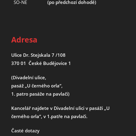
SO-NE
(po předchozí dohodě)
Adresa
Ulice Dr. Stejskala 7 /108
370 01 České Budějovice 1
(Divadelní ulice,
pasáž „U černého orla“,
1. patro pasáže na pavlači)
Kancelář najdete v Divadelní ulici v pasáži „U
černého orla“, v 1.patře na pavlači.
Časté dotazy