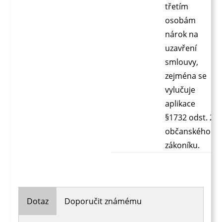
třetím
osobám
nárok na
uzavření
smlouvy,
zejména se
vylučuje
aplikace
§1732 odst. 2
občanského
zákoníku.
Dotaz
Doporučit známému