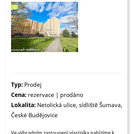
Typ:
Prodej
Cena:
rezervace | prodáno
Lokalita:
Netolická ulice, sídliště Šumava,
České Budějovice
Ve výhradním zastoupení vlastníka nabízíme k