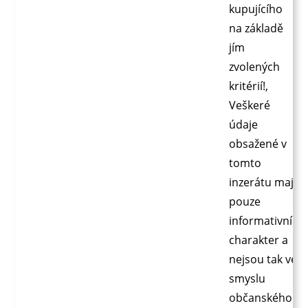
kupujícího
na základě
jím
zvolených
kritérií!,
Veškeré
údaje
obsažené v
tomto
inzerátu mají
pouze
informativní
charakter a
nejsou tak ve
smyslu
občanského