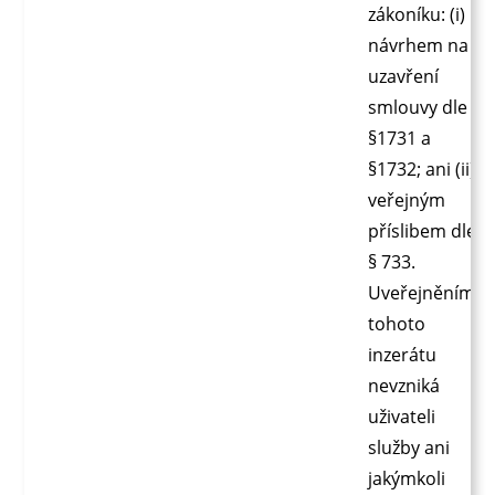
zákoníku: (i)
návrhem na
uzavření
smlouvy dle
§1731 a
§1732; ani (ii)
veřejným
příslibem dle
§ 733.
Uveřejněním
tohoto
inzerátu
nevzniká
uživateli
služby ani
jakýmkoli