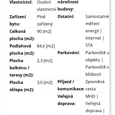
náročnost
Vlastnictví:
Osobní
budovy:
vlastnictví
Ostatní:
Samostatné
Zařízení
Plně
měření
bytu:
zařízený
energií |
Celková
90 [m2]
Internet |
plocha (m2):
STA
Podlahová
84,6 [m2]
Parkování:
Parkoviště u
plocha (m2):
objektu |
Plocha
2,3 [m2]
Parkoviště v
balkónu /
blízkosti
terasy (m2):
Příjezd /
Zpevněná
Plocha
3,0 [m2]
komunikace:
cesta
sklepa (m2):
Veřejná
MHD |
doprava:
Veřejná
doprava |