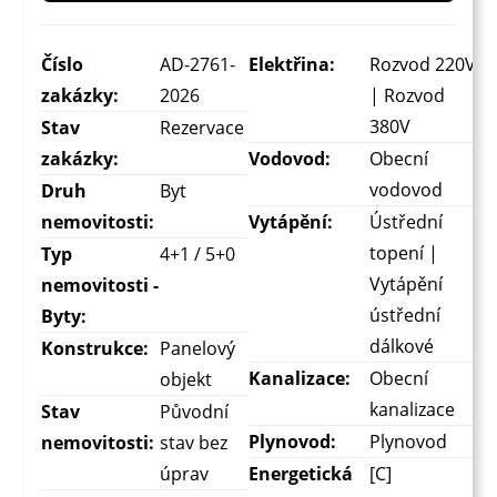
Číslo
AD-2761-
Elektřina:
Rozvod 220V
zakázky:
2026
| Rozvod
380V
Stav
Rezervace
zakázky:
Vodovod:
Obecní
vodovod
Druh
Byt
nemovitosti:
Vytápění:
Ústřední
topení |
Typ
4+1 / 5+0
Vytápění
nemovitosti -
ústřední
Byty:
dálkové
Konstrukce:
Panelový
Kanalizace:
Obecní
objekt
kanalizace
Stav
Původní
Plynovod:
Plynovod
nemovitosti:
stav bez
úprav
Energetická
[C]