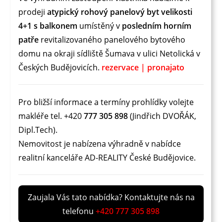
prodeji
atypický rohový panelový byt velikosti
4+1 s balkonem
umístěný v
posledním horním
patře
revitalizovaného panelového bytového
domu na okraji sídliště Šumava v ulici Netolická v
Českých Budějovicích.
rezervace | pronajato
Pro bližší informace a termíny prohlídky volejte
makléře tel. +420
777 305 898
(Jindřich DVOŘÁK,
Dipl.Tech).
Nemovitost je nabízena výhradně v nabídce
realitní kanceláře AD-REALITY České Budějovice.
Zaujala Vás tato nabídka? Kontaktujte nás na
telefonu
+420 777 305 898